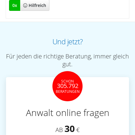
0
x
Hilfreich
Und jetzt?
Für jeden die richtige Beratung, immer gleich
gut.
SCHON
305.792
BERATUNGEN
Anwalt online fragen
30
AB
€