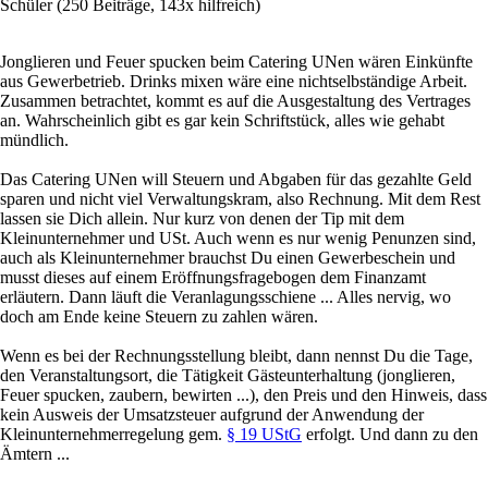
Schüler
(250 Beiträge, 143x hilfreich)
Jonglieren und Feuer spucken beim Catering UNen wären Einkünfte
aus Gewerbetrieb. Drinks mixen wäre eine nichtselbständige Arbeit.
Zusammen betrachtet, kommt es auf die Ausgestaltung des Vertrages
an. Wahrscheinlich gibt es gar kein Schriftstück, alles wie gehabt
mündlich.
Das Catering UNen will Steuern und Abgaben für das gezahlte Geld
sparen und nicht viel Verwaltungskram, also Rechnung. Mit dem Rest
lassen sie Dich allein. Nur kurz von denen der Tip mit dem
Kleinunternehmer und USt. Auch wenn es nur wenig Penunzen sind,
auch als Kleinunternehmer brauchst Du einen Gewerbeschein und
musst dieses auf einem Eröffnungsfragebogen dem Finanzamt
erläutern. Dann läuft die Veranlagungsschiene ... Alles nervig, wo
doch am Ende keine Steuern zu zahlen wären.
Wenn es bei der Rechnungsstellung bleibt, dann nennst Du die Tage,
den Veranstaltungsort, die Tätigkeit Gästeunterhaltung (jonglieren,
Feuer spucken, zaubern, bewirten ...), den Preis und den Hinweis, dass
kein Ausweis der Umsatzsteuer aufgrund der Anwendung der
Kleinunternehmerregelung gem.
§ 19 UStG
erfolgt. Und dann zu den
Ämtern ...