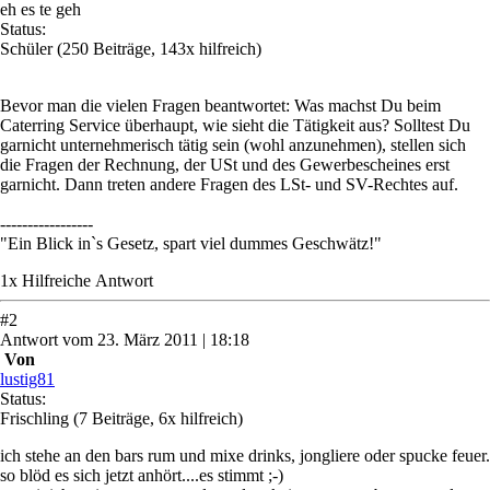
eh es te geh
Status:
Schüler
(250 Beiträge, 143x hilfreich)
Bevor man die vielen Fragen beantwortet: Was machst Du beim
Caterring Service überhaupt, wie sieht die Tätigkeit aus? Solltest Du
garnicht unternehmerisch tätig sein (wohl anzunehmen), stellen sich
die Fragen der Rechnung, der USt und des Gewerbescheines erst
garnicht. Dann treten andere Fragen des LSt- und SV-Rechtes auf.
-----------------
"Ein Blick in`s Gesetz, spart viel dummes Geschwätz!"
1
x
Hilfreich
e Antwort
#
2
Antwort
vom
23. März 2011 | 18:18
Von
lustig81
Status:
Frischling
(7 Beiträge, 6x hilfreich)
ich stehe an den bars rum und mixe drinks, jongliere oder spucke feuer.
so blöd es sich jetzt anhört....es stimmt ;-)