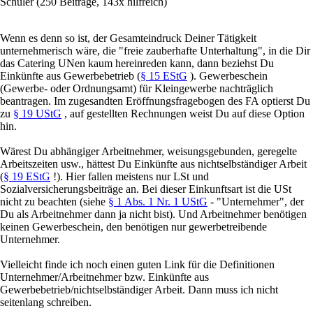
Schüler
(250 Beiträge, 143x hilfreich)
Wenn es denn so ist, der Gesamteindruck Deiner Tätigkeit
unternehmerisch wäre, die "freie zauberhafte Unterhaltung", in die Dir
das Catering UNen kaum hereinreden kann, dann beziehst Du
Einkünfte aus Gewerbebetrieb (
§ 15 EStG
). Gewerbeschein
(Gewerbe- oder Ordnungsamt) für Kleingewerbe nachträglich
beantragen. Im zugesandten Eröffnungsfragebogen des FA optierst Du
zu
§ 19 UStG
, auf gestellten Rechnungen weist Du auf diese Option
hin.
Wärest Du abhängiger Arbeitnehmer, weisungsgebunden, geregelte
Arbeitszeiten usw., hättest Du Einkünfte aus nichtselbständiger Arbeit
(
§ 19 EStG
!). Hier fallen meistens nur LSt und
Sozialversicherungsbeiträge an. Bei dieser Einkunftsart ist die USt
nicht zu beachten (siehe
§ 1 Abs. 1 Nr. 1 UStG
- "Unternehmer", der
Du als Arbeitnehmer dann ja nicht bist). Und Arbeitnehmer benötigen
keinen Gewerbeschein, den benötigen nur gewerbetreibende
Unternehmer.
Vielleicht finde ich noch einen guten Link für die Definitionen
Unternehmer/Arbeitnehmer bzw. Einkünfte aus
Gewerbebetrieb/nichtselbständiger Arbeit. Dann muss ich nicht
seitenlang schreiben.