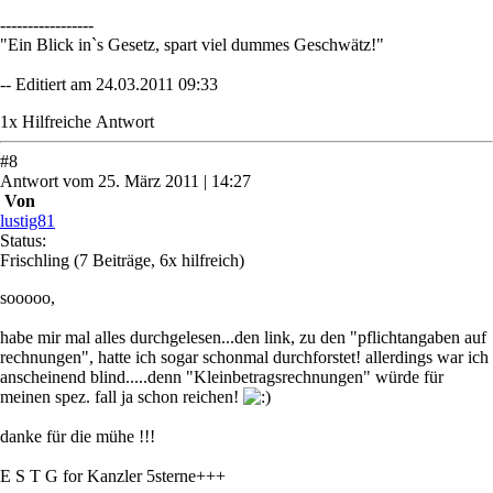
-----------------
"Ein Blick in`s Gesetz, spart viel dummes Geschwätz!"
-- Editiert am 24.03.2011 09:33
1
x
Hilfreich
e Antwort
#
8
Antwort
vom
25. März 2011 | 14:27
Von
lustig81
Status:
Frischling
(7 Beiträge, 6x hilfreich)
sooooo,
habe mir mal alles durchgelesen...den link, zu den "pflichtangaben auf
rechnungen", hatte ich sogar schonmal durchforstet! allerdings war ich
anscheinend blind.....denn "Kleinbetragsrechnungen" würde für
meinen spez. fall ja schon reichen!
danke für die mühe !!!
E S T G for Kanzler 5sterne+++