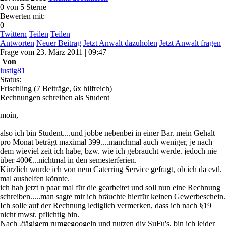
0
von 5 Sterne
Bewerten mit:
0
Twittern
Teilen
Teilen
Antworten
Neuer Beitrag
Jetzt Anwalt dazuholen
Jetzt Anwalt fragen
Frage
vom
23. März 2011 | 09:47
Von
lustig81
Status:
Frischling
(7 Beiträge, 6x hilfreich)
Rechnungen schreiben als Student
moin,
also ich bin Student....und jobbe nebenbei in einer Bar. mein Gehalt
pro Monat beträgt maximal 399....manchmal auch weniger, je nach
dem wieviel zeit ich habe, bzw. wie ich gebraucht werde. jedoch nie
über 400€...nichtmal in den semesterferien.
Kürzlich wurde ich von nem Caterring Service gefragt, ob ich da evtl.
mal aushelfen könnte.
ich hab jetzt n paar mal für die gearbeitet und soll nun eine Rechnung
schreiben.....man sagte mir ich bräuchte hierfür keinen Gewerbeschein.
Ich solle auf der Rechnung lediglich vermerken, dass ich nach §19
nicht mwst. pflichtig bin.
Nach 2tägigem rumgegoogeln und nutzen div SuFu's, bin ich leider