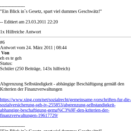
-----------------
"Ein Blick in`s Gesetz, spart viel dummes Geschwätz!"
-- Editiert am 23.03.2011 22:20
1
x
Hilfreich
e Antwort
#
6
Antwort
vom
24. März 2011 | 08:44
Von
eh es te geh
Status:
Schüler
(250 Beiträge, 143x hilfreich)
Abgrenzung Selbständigkeit - abhängige Beschäftigung gemäß den
Kriterien der Finanzverwaltungen
https://www.xing.com/net/sozialrecht/gemeinsame-vorschriften-fur-die-
sozialversicherung-sgb-iv-255853/abgrenzung-selbstandigkeit-
abhangige-beschaftigung-gema%C3%9F-den-kriterien-der-
finanzverwaltungen-19617729/
-----------------