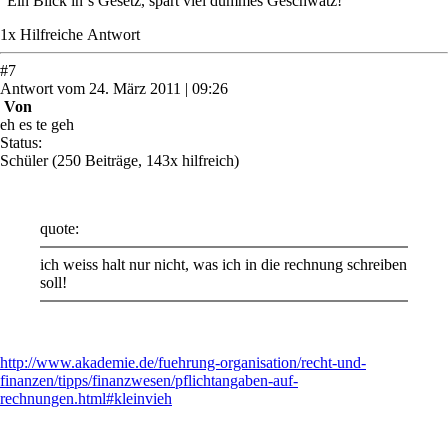
"Ein Blick in`s Gesetz, spart viel dummes Geschwätz!"
1
x
Hilfreich
e Antwort
#
7
Antwort
vom
24. März 2011 | 09:26
Von
eh es te geh
Status:
Schüler
(250 Beiträge, 143x hilfreich)
quote:
ich weiss halt nur nicht, was ich in die rechnung schreiben
soll!
http://www.akademie.de/fuehrung-organisation/recht-und-
finanzen/tipps/finanzwesen/pflichtangaben-auf-
rechnungen.html#kleinvieh