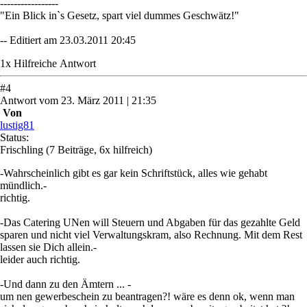
-----------------
"Ein Blick in`s Gesetz, spart viel dummes Geschwätz!"
-- Editiert am 23.03.2011 20:45
1
x
Hilfreich
e Antwort
#
4
Antwort
vom
23. März 2011 | 21:35
Von
lustig81
Status:
Frischling
(7 Beiträge, 6x hilfreich)
-Wahrscheinlich gibt es gar kein Schriftstück, alles wie gehabt
mündlich.-
richtig.
-Das Catering UNen will Steuern und Abgaben für das gezahlte Geld
sparen und nicht viel Verwaltungskram, also Rechnung. Mit dem Rest
lassen sie Dich allein.-
leider auch richtig.
-Und dann zu den Ämtern ... -
um nen gewerbeschein zu beantragen?! wäre es denn ok, wenn man