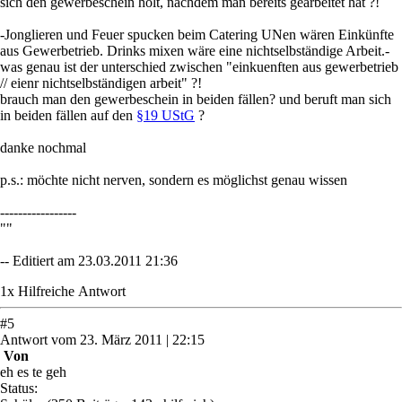
sich den gewerbeschein holt, nachdem man bereits gearbeitet hat ?!
-Jonglieren und Feuer spucken beim Catering UNen wären Einkünfte
aus Gewerbetrieb. Drinks mixen wäre eine nichtselbständige Arbeit.-
was genau ist der unterschied zwischen "einkuenften aus gewerbetrieb
// eienr nichtselbständigen arbeit" ?!
brauch man den gewerbeschein in beiden fällen? und beruft man sich
in beiden fällen auf den
§19 UStG
?
danke nochmal
p.s.: möchte nicht nerven, sondern es möglichst genau wissen
-----------------
""
-- Editiert am 23.03.2011 21:36
1
x
Hilfreich
e Antwort
#
5
Antwort
vom
23. März 2011 | 22:15
Von
eh es te geh
Status: