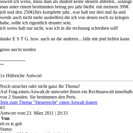
soweit ich weiss, muss man als student keine steuern abtreten...solange
man unter einem bestimmten betrag pro jahr bleibt. mit meinem 399€
job und den 250€(fürs komplette jahr...war halt nur drei mal da und
werde auch nicht mehr aushelfen) die ich von denen noch zu kriegen
habe, sollte ich eigentlich drunter sein.
ich weiss halt nur nicht, was ich in die rechnung schreiben soll!
danke E S T G, bzw. auch an die anderen....falls mir jmd helfen kann
gruss aus'm norden
-----------------
""
1
x
Hilfreich
e Antwort
Noch unsicher oder nicht ganz Ihr Thema?
Auf Frag-einen-Anwalt.de antwortet Ihnen ein Rechtsanwalt innerhalb
von 2 Stunden. Sie bestimmen den Preis.
Jetzt zum Thema "Steuerrecht" einen Anwalt fragen
#
3
Antwort
vom
23. März 2011 | 20:33
Von
eh es te geh
Status: