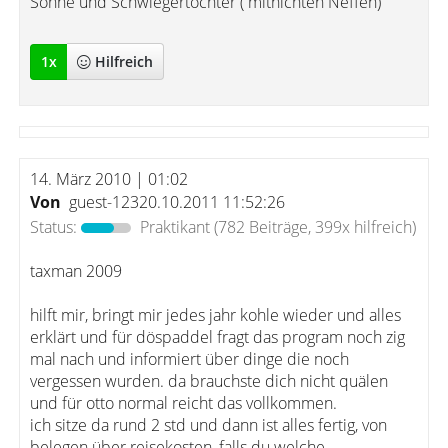
Söhne und Schwiegertöchter ( mitnichten Neffen)"
1
x
Hilfreich
14. März 2010 | 01:02
Von
guest-12320.10.2011 11:52:26
Status:
Praktikant
(782 Beiträge, 399x hilfreich)
taxman 2009
hilft mir, bringt mir jedes jahr kohle wieder und alles
erklärt und für döspaddel fragt das program noch zig
mal nach und informiert über dinge die noch
vergessen wurden. da brauchste dich nicht quälen
und für otto normal reicht das vollkommen.
ich sitze da rund 2 std und dann ist alles fertig, von
belegen über reisekosten, falls du welche