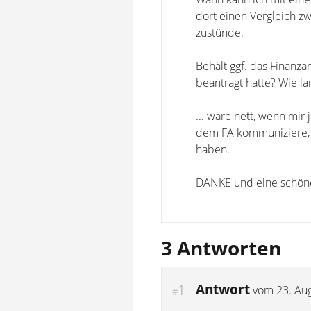
dort einen Vergleich zw
zustünde.
Behält ggf. das Finanz
beantragt hatte? Wie lan
... wäre nett, wenn mi
dem FA kommuniziere, d
haben.
DANKE und eine schön
3 Antworten
Antwort
1
vom
23. Au
#