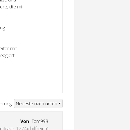
enz, die mir
ung
iter mit
eagiert
ierung:
Von
Tom998
eiträge, 1274x hilfreich)