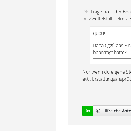
Die Frage nach der Be
Im Zweifelsfall beim zu
quote:
Behält ggf. das F
beantragt hatte?
Nur wenn du eigene Ste
evtl. Erstattungsanspr
0
x
Hilfreich
e Ant