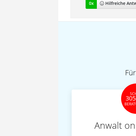
0
x
Hilfreich
e Ant
Für
SC
305
BERA
Anwalt on