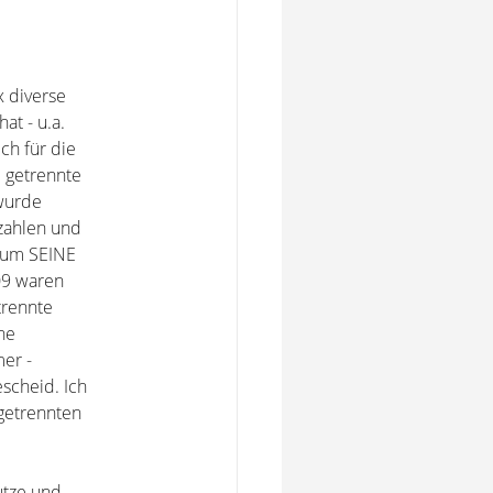
x diverse
at - u.a.
ch für die
 getrennte
 wurde
zahlen und
h um SEINE
09 waren
trennte
ne
er -
scheid. Ich
 getrennten
utze und