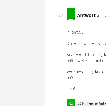
Antwort
2
vom
#
@Tom998
Danke für den Hinweis, ne
Ärgere mich halt nur, d
mittlerweile seit mehr 
Vermute daher, dass di
müssen.
Gruß
0
x
Hilfreich
e Ant