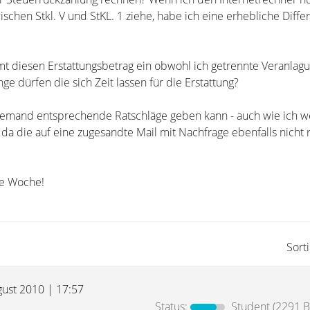
ischen Stkl. V und StKL. 1 ziehe, habe ich eine erhebliche Differ
amt diesen Erstattungsbetrag ein obwohl ich getrennte Veranlag
ge dürfen die sich Zeit lassen für die Erstattung?
r jemand entsprechende Ratschläge geben kann - auch wie ich we
a die auf eine zugesandte Mail mit Nachfrage ebenfalls nicht r
e Woche!
Sort
gust 2010 | 17:57
Status:
Student
(2291 B