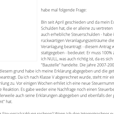
habe mal folgende Frage:
Bin seit April geschieden und da mein E
Schulden hat, die er alleine zu vertreten h
auch erhebliche Steuerschulden - habe i
rückwärtigen Veranlagungszeiträume die
Veranlagung beantragt - diesem Antrag
stattgegeben - bedeutet: Er muss 100% 
ich NULL, was auch richtig ist, da es sic
"Baustelle" handelte. Die jahre 2007-20
s diesem grund habe ich meine Erklärung abgegeben und die ge
beantragt. Da ich nach Klasse V abgerechnet wurde, steht mir ei
lung zu. Vor einigen Wochen erhilet ich eine neue Steuernumm
e Reaktion. Es gabe weder eine Nachfrage noch einen Steuerbe
tlerweile auch seine Erklärungen abgegeben und ebenfalls der
t" hat.
r Steuerrückzahlung rechnen? Wenn ich den Internetrechner n