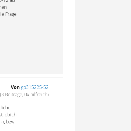
9/12 als
inen
ie Frage
Von
go315225-52
(3 Beiträge, 0x hilfreich)
liche
t, obich
n, bzw.