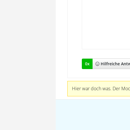
0
x
Hilfreich
e Ant
Hier war doch was. Der Mode