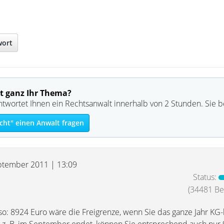
wort
t ganz Ihr Thema?
ntwortet Ihnen ein Rechtsanwalt innerhalb von 2 Stunden. Sie 
cht" einen Anwalt fragen
ptember 2011 | 13:09
Status:
(34481 Bei
so: 8924 Euro wäre die Freigrenze, wenn Sie das ganze Jahr KG-