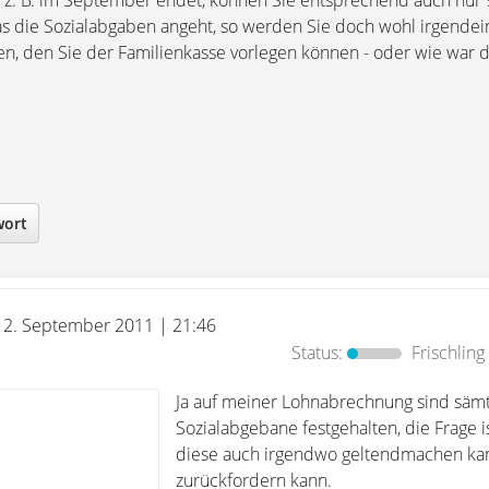
 z. B. im September endet, können Sie entsprechend auch nur 
s die Sozialabgaben angeht, so werden Sie doch wohl irgende
, den Sie der Familienkasse vorlegen können - oder wie war d
wort
12. September 2011 | 21:46
Status:
Frischling
Ja auf meiner Lohnabrechnung sind sämt
Sozialabgebane festgehalten, die Frage is
diese auch irgendwo geltendmachen kan
zurückfordern kann.