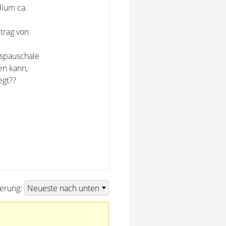
dium ca.
trag von
gspauschale
en kann,
egt??
ierung: