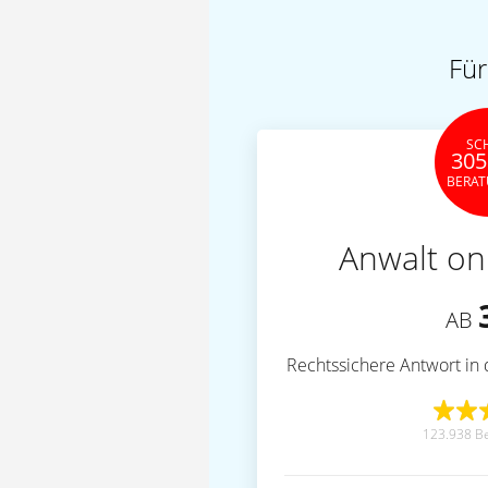
Für
SC
305
BERA
Anwalt on
AB
Rechtssichere Antwort in 
123.938 B