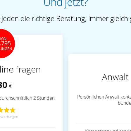
Und jetzt?
 jeden die richtige Beratung, immer gleich 
HON
.795
TUNGEN
line fragen
Anwalt 
30
€
Persönlichen Anwalt konta
durchschnittlich 2 Stunden
bunde
ewertungen