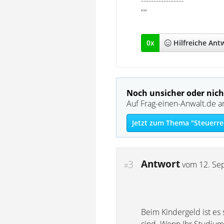
-----------------
""
0
x
Hilfreich
e Ant
Noch unsicher oder nich
Auf Frag-einen-Anwalt.de a
Jetzt zum Thema "Steuerre
Antwort
3
vom
12. Se
#
Beim Kindergeld ist es 