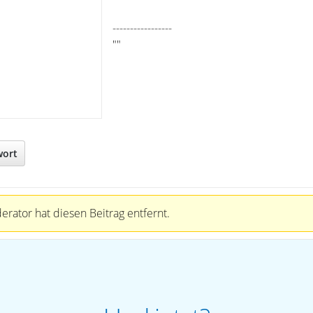
-----------------
""
wort
rator hat diesen Beitrag entfernt.