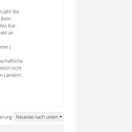
 Jahr die
 (kein
les klar.
rekt an
hme ).
schaftliche
lich nicht
en Ländern.
ierung: