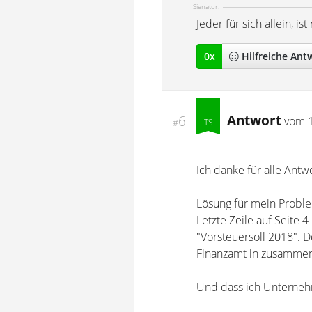
Signatur:
Jeder für sich allein, 
0
x
Hilfreich
e Ant
Antwort
6
vom
#
Ich danke für alle Antw
Lösung für mein Proble
Letzte Zeile auf Seite 4 
"Vorsteuersoll 2018". 
Finanzamt in zusammen
Und dass ich Unternehm