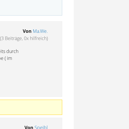
Von
Ma.We.
(3 Beiträge, 0x hilfreich)
eits durch
e ( im
Von
Spejbl