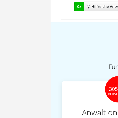
0
x
Hilfreich
e Ant
Für
SC
305
BERA
Anwalt on