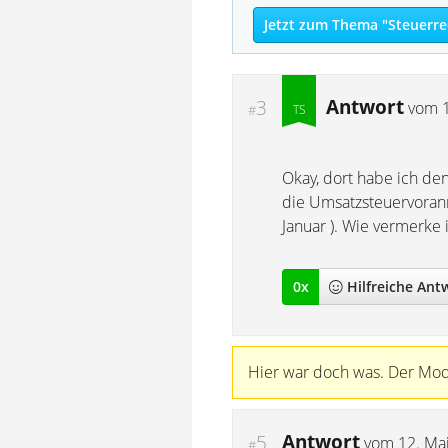
Jetzt zum Thema "Steuerre
Antwort
3
vom
#
Okay, dort habe ich den
die Umsatzsteuervoran
Januar ). Wie vermerke
0
x
Hilfreich
e Ant
Hier war doch was. Der Mode
Antwort
5
vom
12. Ma
#