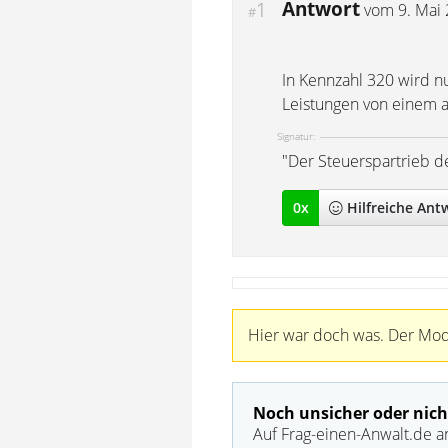
Antwort
1
vom
9. Mai
#
In Kennzahl 320 wird n
Leistungen von einem 
Signatur:
"Der Steuerspartrieb de
0
x
Hilfreich
e Ant
Hier war doch was. Der Mode
Noch unsicher oder nich
Auf Frag-einen-Anwalt.de a