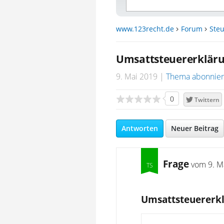
www.123recht.de
Forum
Steu
Umsattsteuererkläru
9. Mai 2019
Thema abonnie
0
Twittern
Antworten
Neuer Beitrag
Frage
vom
9. M
Umsattsteuererkl