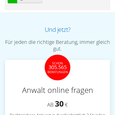
Und jetzt?
Für jeden die richtige Beratung, immer gleich
gut.
SCHON
305.565
BERATUNGEN
Anwalt online fragen
30
AB
€