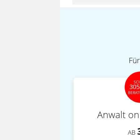
Für
SC
305
BERA
Anwalt on
AB