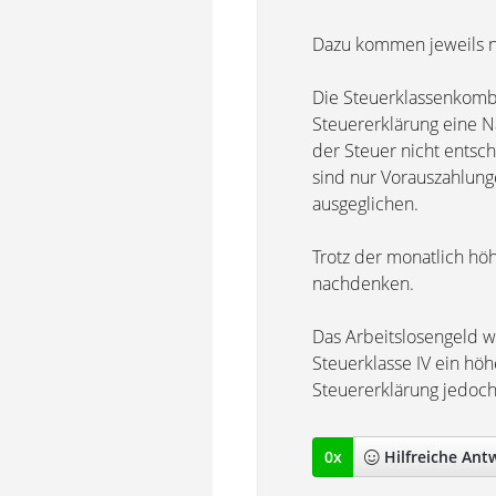
Dazu kommen jeweils no
Die Steuerklassenkombin
Steuererklärung eine N
der Steuer nicht entsc
sind nur Vorauszahlung
ausgeglichen.
Trotz der monatlich hö
nachdenken.
Das Arbeitslosengeld w
Steuerklasse IV ein höh
Steuererklärung jedoch
0
x
Hilfreich
e Ant