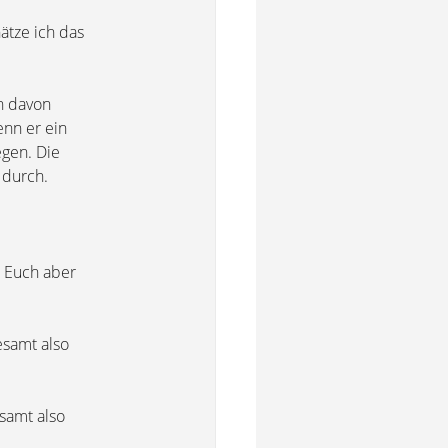
ätze ich das
h davon
enn er ein
egen. Die
 durch.
te Euch aber
esamt also
samt also