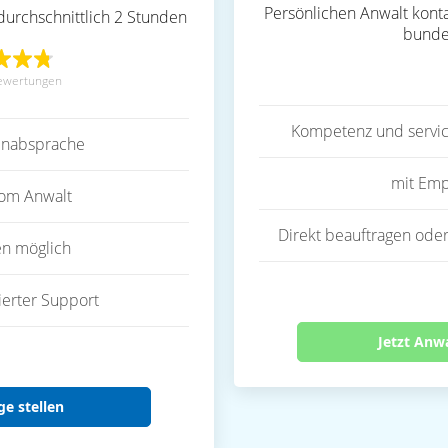
Persönlichen Anwalt konta
durchschnittlich 2 Stunden
bunde
ewertungen
Kompetenz und servic
inabsprache
mit Emp
vom Anwalt
Direkt beauftragen oder
en möglich
ierter Support
Jetzt Anw
ge stellen