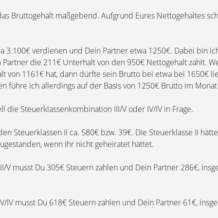
t das Bruttogehalt maßgebend. Aufgrund Eures Nettogehaltes sch
a 3.100€ verdienen und Dein Partner etwa 1250€. Dabei bin ic
 Partner die 211€ Unterhalt von den 950€ Nettogehalt zahlt. W
lt von 1161€ hat, dann dürfte sein Brutto bei etwa bei 1650€ li
 führe ich allerdings auf der Basis von 1250€ Brutto im Monat
l die Steuerklassenkombination III/V oder IV/IV in Frage.
 den Steuerklassen II ca. 580€ bzw. 39€. Die Steuerklasse II hät
gestanden, wenn Ihr nicht geheiratet hättet.
III/V musst Du 305€ Steuern zahlen und Dein Partner 286€, insg
IV/IV musst Du 618€ Steuern zahlen und Dein Partner 61€, insge