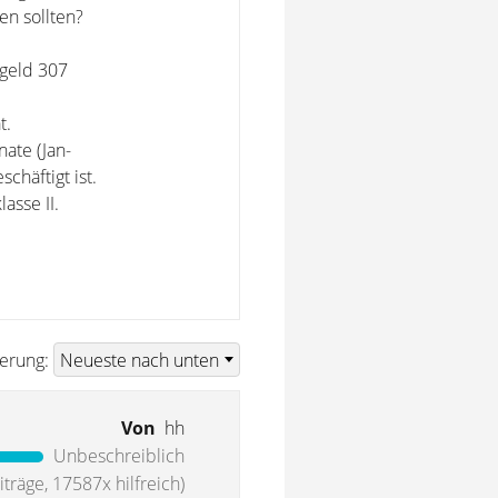
en sollten?
rgeld 307
t.
ate (Jan-
chäftigt ist.
asse II.
ierung:
Von
hh
Unbeschreiblich
träge, 17587x hilfreich)