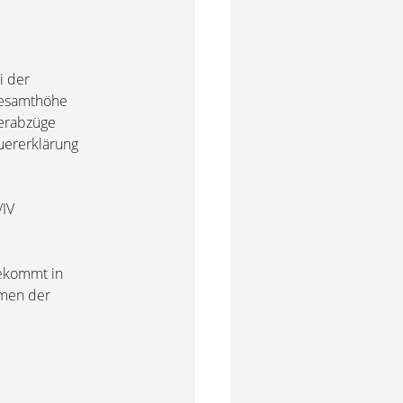
i der
 Gesamthöhe
uerabzüge
uererklärung
/IV
bekommt in
hmen der