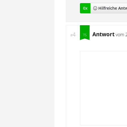
0
x
Hilfreich
e Ant
Antwort
4
vom
#