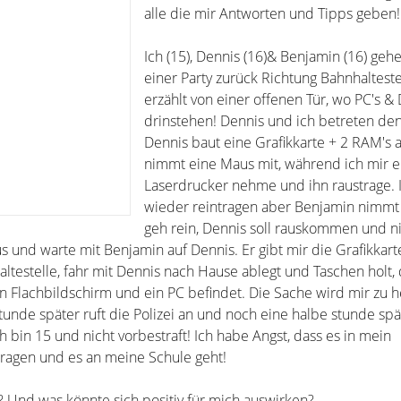
alle die mir Antworten und Tipps geben!
Ich (15), Dennis (16)& Benjamin (16) geh
einer Party zurück Richtung Bahnhalteste
erzählt von einer offenen Tür, wo PC's &
drinstehen! Dennis und ich betreten d
Dennis baut eine Grafikkarte + 2 RAM's 
nimmt eine Maus mit, während ich mir e
Laserdrucker nehme und ihn raustrage. I
wieder reintragen aber Benjamin nimmt i
geh rein, Dennis soll rauskommen und n
s und warte mit Benjamin auf Dennis. Er gibt mir die Grafikkar
ltestelle, fahr mit Dennis nach Hause ablegt und Taschen holt, 
n Flachbildschirm und ein PC befindet. Die Sache wird mir zu h
Stunde später ruft die Polizei an und noch eine halbe stunde sp
h bin 15 und nicht vorbestraft! Ich habe Angst, dass es in mein
ragen und es an meine Schule geht!
 Und was könnte sich positiv für mich auswirken?