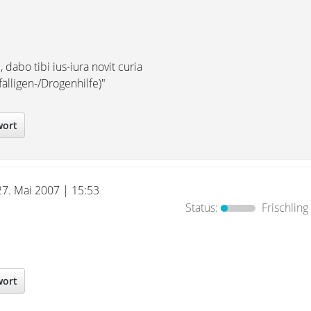
dabo tibi ius-iura novit curia
älligen-/Drogenhilfe)"
wort
27. Mai 2007 | 15:53
Status:
Frischling
wort