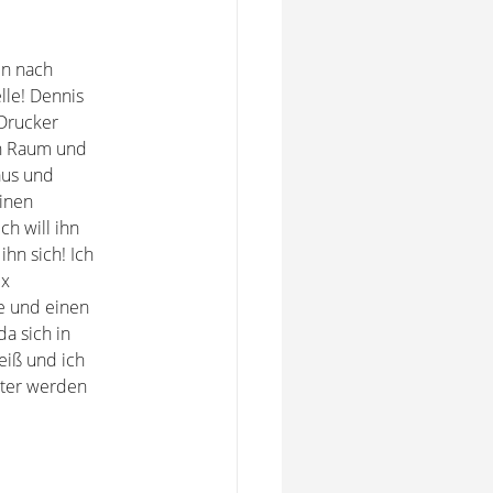
en nach
lle! Dennis
 Drucker
en Raum und
aus und
inen
ch will ihn
hn sich! Ich
ix
te und einen
da sich in
eiß und ich
äter werden