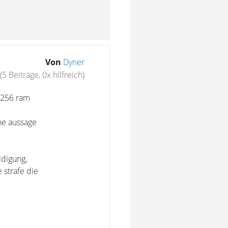
Von
Dyner
(5 Beiträge, 0x hilfreich)
n 256 ram
he aussage
ldigung,
e strafe die