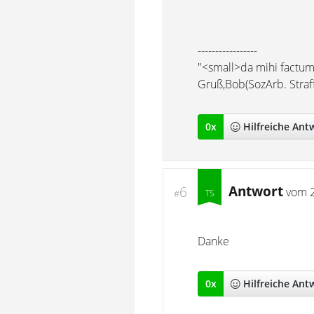
-----------------
"<small>da mihi factum, 
Gruß,Bob(SozArb. Straff
0
x
Hilfreich
e Ant
Antwort
6
vom
#
Danke
0
x
Hilfreich
e Ant