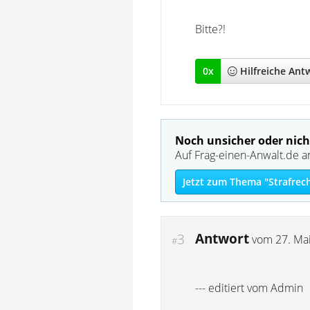
Bitte?!
0
x
Hilfreich
e Ant
Noch unsicher oder nich
Auf Frag-einen-Anwalt.de a
Jetzt zum Thema "Strafrec
Antwort
3
vom
27. Ma
#
--- editiert vom Admin