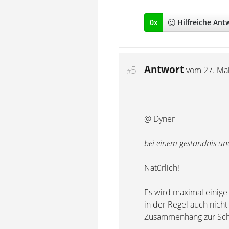
0
x
Hilfreich
e Ant
Antwort
5
vom
27. Ma
#
@ Dyner
bei einem geständnis und
Natürlich!
Es wird maximal einige
in der Regel auch nich
Zusammenhang zur Schul