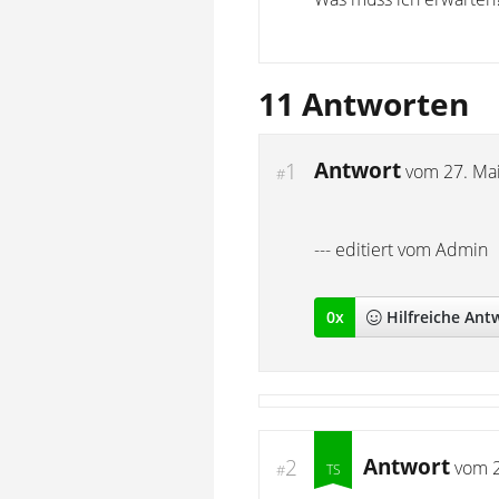
11 Antworten
Antwort
1
vom
27. Ma
#
--- editiert vom Admin
0
x
Hilfreich
e Ant
Antwort
2
vom
#