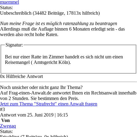
muemmel
Status:
Unbeschreiblich
(34482 Beiträge, 17813x hilfreich)
Nun meine Frage ist es möglich ratenzahlung zu beantragen
Allerdings muß die Auflage binnen 6 Monaten erledigt sein - das
werden also recht hohe Raten.
Signatur:
Bei nur einer Ratte im Zimmer handelt es sich nicht um einen
Reisemangel ( Amtsgericht Köln).
0
x
Hilfreich
e Antwort
Noch unsicher oder nicht ganz Ihr Thema?
Auf Frag-einen-Anwalt.de antwortet Ihnen ein Rechtsanwalt innerhalb
von 2 Stunden. Sie bestimmen den Preis.
Jetzt zum Thema "Strafrecht" einen Anwalt fragen
#
3
Antwort
vom
25. Juni 2019 | 16:15
Von
Zwegaq
Status:
Frischling
(7 Beiträge, 0x hilfreich)