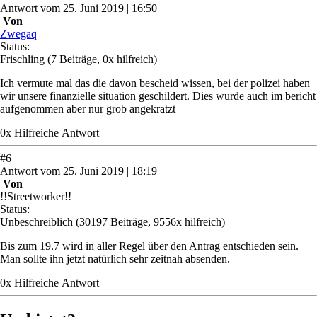
Antwort
vom
25. Juni 2019 | 16:50
Von
Zwegaq
Status:
Frischling
(7 Beiträge, 0x hilfreich)
Ich vermute mal das die davon bescheid wissen, bei der polizei haben
wir unsere finanzielle situation geschildert. Dies wurde auch im bericht
aufgenommen aber nur grob angekratzt
0
x
Hilfreich
e Antwort
#
6
Antwort
vom
25. Juni 2019 | 18:19
Von
!!Streetworker!!
Status:
Unbeschreiblich
(30197 Beiträge, 9556x hilfreich)
Bis zum 19.7 wird in aller Regel über den Antrag entschieden sein.
Man sollte ihn jetzt natürlich sehr zeitnah absenden.
0
x
Hilfreich
e Antwort