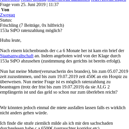
Frage
vom
25. Juni 2019 | 11:37
Von
Zwegaq
Status:
Frischling
(7 Beiträge, 0x hilfreich)
153a StPO ratenzahlung möglich?
Huhu leute,
Nach einem küchenbrands der c.a 6 Monate her ist kam ein brief der
Staatsanwaltschaft
an. Indem angeboten wird von der Klage durch
153a StPO abzusehen (zustimmung des gerichts ist bereits erfolgt).
Nun hat meine Mutter(verursacherin des brandes), bis zum 05.07.2019
zeit zuzustimmen, und bis zum 19.07.2019 zeit 450€ an ein Hospiz zu
überweisen. Nun meine Frage ist es möglich ratenzahlung zu
beantragen (trotz der frist bis zum 19.07.2019) da sie ALG 2
empfängerin ist und das geld so schon nur zum überleben reicht?
Wir könnten jedoch einmal die miete ausfallen lassen falls es wirklich
nicht anders gehen würde.
Ich finde die strafe ziemlich milde als ich mir den sachschaden
durchgelesen habe c.a 6500€ (verrauchter korridor etc)