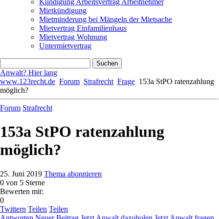
Kündigung Arbeitsvertrag Arbeitnehmer
Mietkündigung
Mietminderung bei Mängeln der Mietsache
Mietvertrag Einfamilienhaus
Mietvertrag Wohnung
Untermietvertrag
Anwalt? Hier lang
www.123recht.de
Forum
Strafrecht
Frage
153a StPO ratenzahlung
möglich?
Forum
Strafrecht
153a StPO ratenzahlung
möglich?
25. Juni 2019
Thema abonnieren
0
von 5 Sterne
Bewerten mit:
0
Twittern
Teilen
Teilen
Antworten
Neuer Beitrag
Jetzt Anwalt dazuholen
Jetzt Anwalt fragen