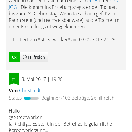
Gericht) handelt es sich um eine nach
§ 45
oder
§ 47
JGG
. Die kommt ins Erziehungsregister der Tochter,
bis zum 24. Geburtstag. Wenn tatsächlich gef. KV im
Raum steht (und nachweisbar wäre) ist die Tochter mit
einer Einstellung gut weggekommen.
-- Editiert von !!Streetworker!! am 03.05.2017 21:28
0
x
Hilfreich
3. Mai 2017 | 19:28
Von
Christin dt
Status:
Beginner
(103 Beiträge, 2x hilfreich)
Hallo
@ Streetworker
Ja Richtig... Es steht in der Betreffzeile gefährliche
Körperverletzung...