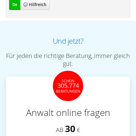
0
x
Hilfreich
Und jetzt?
Für jeden die richtige Beratung, immer gleich
gut.
SCHON
305.774
BERATUNGEN
Anwalt online fragen
30
AB
€