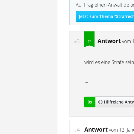
Auf Frag-einen-Anwalt.de a
Jetzt zum Thema "Strafrec
Antwort
3
vom
#
wird es eine Strafe sei
-----------------
""
0
x
Hilfreich
e Ant
Antwort
4
vom
12. Ja
#