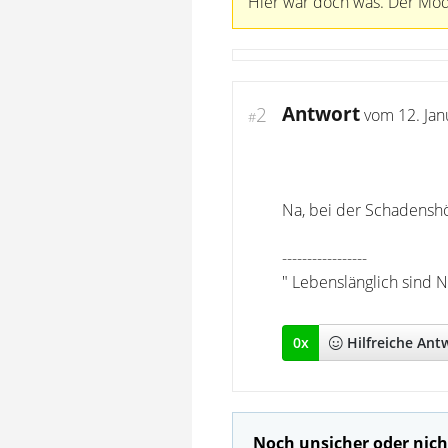
Hier war doch was. Der Mode
Antwort
2
vom
12. Ja
#
Na, bei der Schadensh
-----------------
" Lebenslänglich sind N
0
x
Hilfreich
e Ant
Noch unsicher oder nich