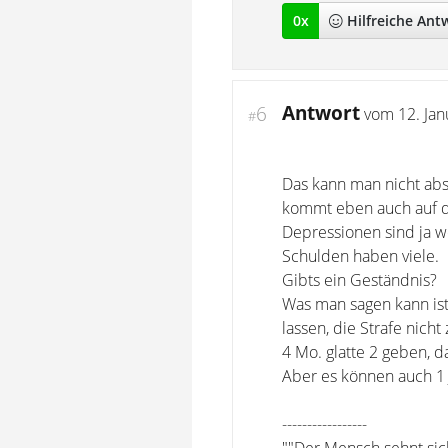
0
x
Hilfreich
e Ant
Antwort
6
vom
12. Ja
#
Das kann man nicht abs
kommt eben auch auf d
Depressionen sind ja woh
Schulden haben viele.
Gibts ein Geständnis?
Was man sagen kann ist
lassen, die Strafe nich
4 Mo. glatte 2 geben, d
Aber es können auch 1 
-----------------