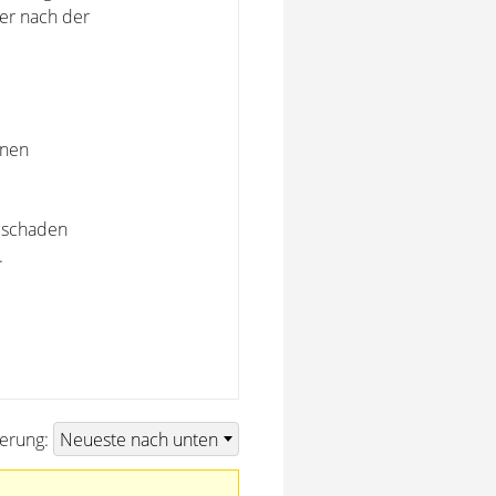
 er nach der
hnen
r schaden
.
ierung: