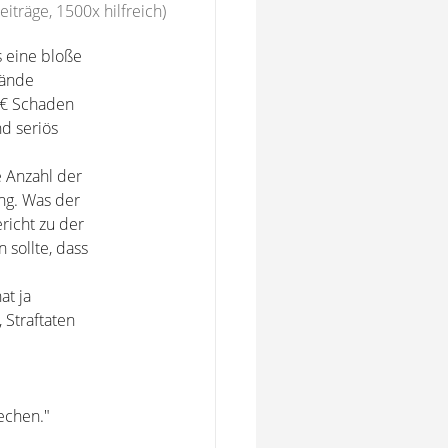
eiträge, 1500x hilfreich)
s eine bloße
tände
0 € Schaden
d seriös
e Anzahl der
ng. Was der
richt zu der
 sollte, dass
at ja
 Straftaten
echen."