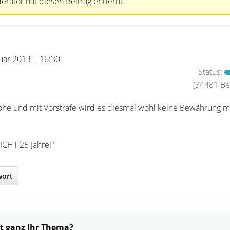
rator hat diesen Beitrag entfernt.
nuar 2013 | 16:30
Status:
(34481 Bei
öhe und mit Vorstrafe wird es diesmal wohl keine Bewährung 
ICHT 25 Jahre!"
wort
t ganz Ihr Thema?