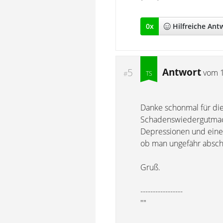
0
x
Hilfreich
e Ant
Antwort
5
vom
#
Danke schonmal für die
Schadenswiedergutmach
Depressionen und eine 
ob man ungefähr abschä
Gruß.
-----------------
""