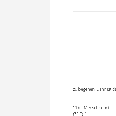
zu begehen. Dann ist d
-----------------
""Der Mensch sehnt sich
(ZEIT)""