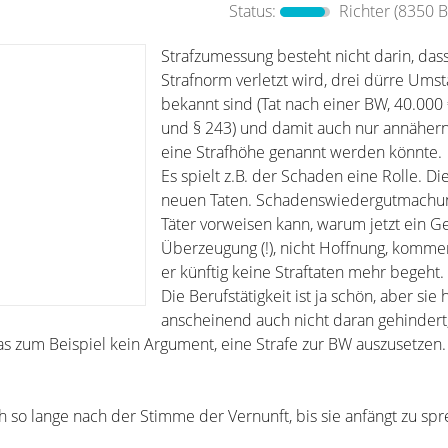
Status:
Richter
(8350 B
Strafzumessung besteht nicht darin, das
Strafnorm verletzt wird, drei dürre Ums
bekannt sind (Tat nach einer BW, 40.00
und § 243) und damit auch nur annähern
eine Strafhöhe genannt werden könnte.
Es spielt z.B. der Schaden eine Rolle. Di
neuen Taten. Schadenswiedergutmachu
Täter vorweisen kann, warum jetzt ein Ge
Überzeugung (!), nicht Hoffnung, kommen
er künftig keine Straftaten mehr begeht.
Die Berufstätigkeit ist ja schön, aber sie h
anscheinend auch nicht daran gehindert,
as zum Beispiel kein Argument, eine Strafe zur BW auszusetzen.
 so lange nach der Stimme der Vernunft, bis sie anfängt zu spr