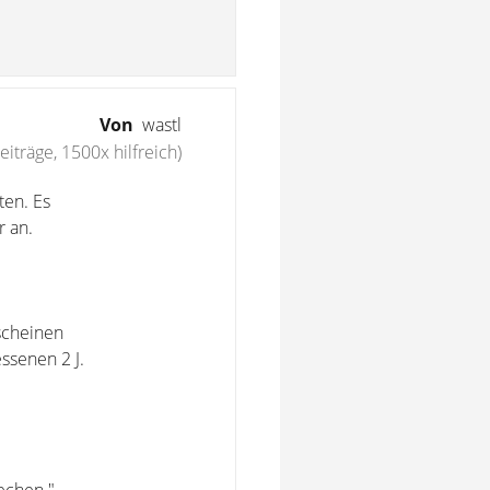
Von
wastl
eiträge, 1500x hilfreich)
ten. Es
 an.
scheinen
ssenen 2 J.