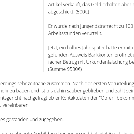
Artikel verkauft, das Geld erhalten aber 
abgeschickt. (500€)
Er wurde nach Jungendstrafrecht zu 100
Arbeitsstunden verurteilt.
Jetzt, ein halbes Jahr später hatte er mit
gefunden Ausweis Bankkonten eröffnet 
facher Betrug mit Urkundenfälschung b
(Summe 9500€)
llerdings sehr zeitnahe zusammen. Nach der ersten Verurteilung 
ehr zu bauen und ist bis dahin sauber geblieben und zahlt se
Amtsgericht nachgefragt ob er Kontaktdaten der "Opfer" beko
u vereinbaren.
alles gestanden und zugegeben.
h eine sehr gute Ausbildung begonnen und hat jetzt Angst sie zu 