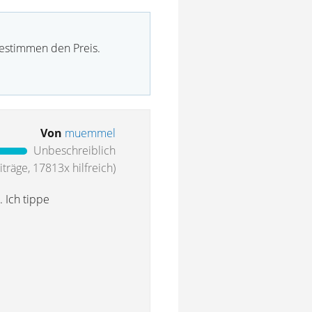
bestimmen den Preis.
Von
muemmel
Unbeschreiblich
träge, 17813x hilfreich)
 Ich tippe