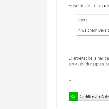
Er würde alles tun auch
quote:
In welchem Berei
Er arbeitet bei einer d
ein Ausbildungsplatz 
-----------------
""
0
x
Hilfreich
e Ant