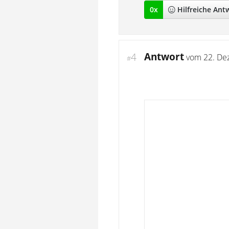
0
x
Hilfreich
e Ant
Antwort
4
vom
22. De
#