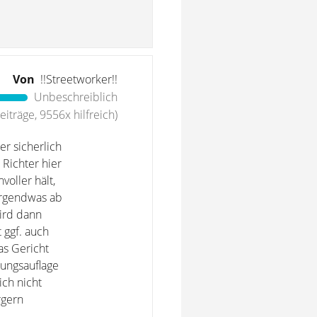
Von
!!Streetworker!!
Unbeschreiblich
iträge, 9556x hilfreich)
er sicherlich
Richter hier
voller hält,
 irgendwas ab
wird dann
 ggf. auch
as Gericht
ungsauflage
ich nicht
rgern