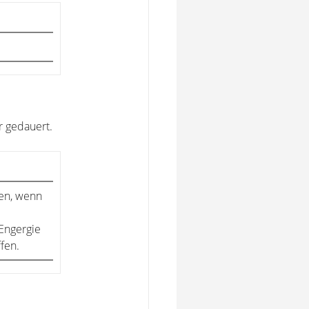
r gedauert.
en, wenn
Engergie
ffen.