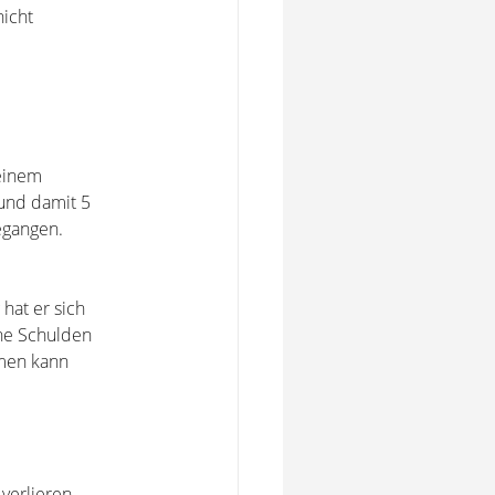
nicht
 einem
und damit 5
egangen.
hat er sich
ine Schulden
mmen kann
verlieren.