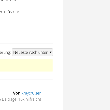
nen müssen?
ierung:
Von
xraycruiser
5 Beiträge, 10x hilfreich)