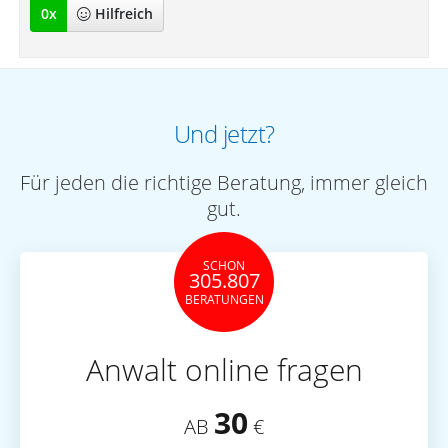
0
x
Hilfreich
Und jetzt?
Für jeden die richtige Beratung, immer gleich
gut.
SCHON
305.807
BERATUNGEN
Anwalt online fragen
30
AB
€