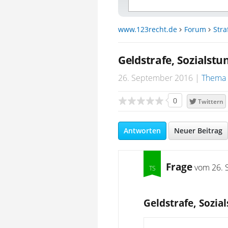
www.123recht.de
Forum
Stra
Geldstrafe, Sozialstu
26. September 2016
Thema 
0
Twittern
Antworten
Neuer Beitrag
Frage
vom
26. 
Geldstrafe, Sozia