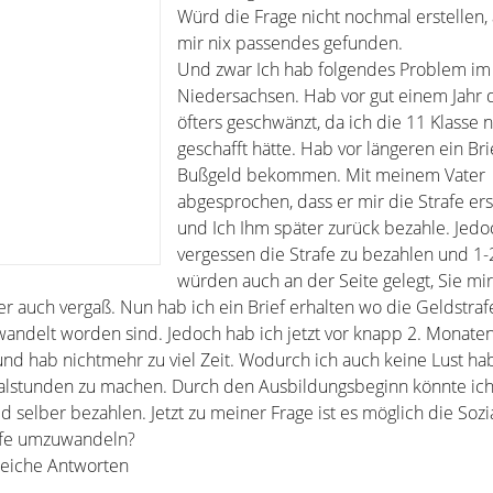
Würd die Frage nicht nochmal erstellen,
mir nix passendes gefunden.
Und zwar Ich hab folgendes Problem i
Niedersachsen. Hab vor gut einem Jahr 
öfters geschwänzt, da ich die 11 Klasse n
geschafft hätte. Hab vor längeren ein Br
Bußgeld bekommen. Mit meinem Vater
abgesprochen, dass er mir die Strafe er
und Ich Ihm später zurück bezahle. Jedo
vergessen die Strafe zu bezahlen und 1-2
würden auch an der Seite gelegt, Sie mir
r auch vergaß. Nun hab ich ein Brief erhalten wo die Geldstraf
andelt worden sind. Jedoch hab ich jetzt vor knapp 2. Monate
d hab nichtmehr zu viel Zeit. Wodurch ich auch keine Lust ha
zialstunden zu machen. Durch den Ausbildungsbeginn könnte ic
d selber bezahlen. Jetzt zu meiner Frage ist es möglich die Soz
rafe umzuwandeln?
freiche Antworten