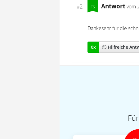
Antwort
2
vom
#
Dankesehr für die schn
0
x
Hilfreich
e Ant
Für