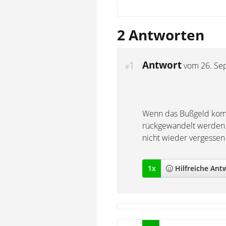
2 Antworten
Antwort
1
vom
26. Se
#
Wenn das Bußgeld komple
rückgewandelt werden.
nicht wieder vergessen 
1
x
Hilfreich
e Ant