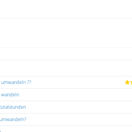
en umwandeln ??
n wandeln
ozialstunden
e umwandeln?
n