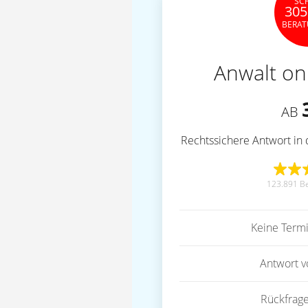
SC
305
BERA
Anwalt on
AB
Rechtssichere Antwort in 
123.891 B
Keine Term
Antwort 
Rückfrag