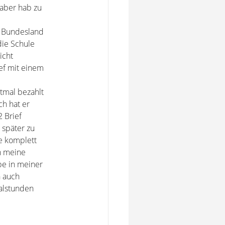
 aber hab zu
m Bundesland
die Schule
icht
ief mit einem
stmal bezahlt
ch hat er
 Brief
 später zu
e komplett
n meine
be in meiner
h auch
ialstunden