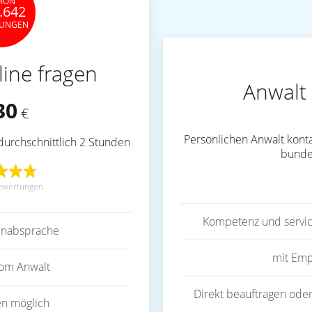
HON
.642
TUNGEN
line fragen
Anwalt 
30
€
Persönlichen Anwalt konta
durchschnittlich 2 Stunden
bunde
ewertungen
Kompetenz und servic
inabsprache
mit Emp
vom Anwalt
Direkt beauftragen oder
en möglich