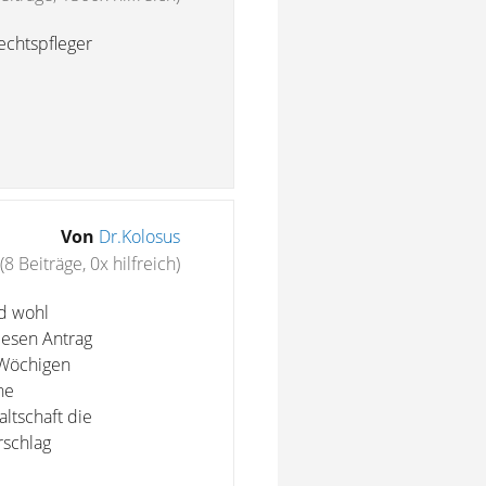
echtspfleger
Von
Dr.Kolosus
(8 Beiträge, 0x hilfreich)
rd wohl
iesen Antrag
 Wöchigen
he
ltschaft die
rschlag