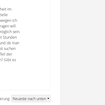
heit im
ielle
swegen ich
agen will.
möglich sein.
el Stunden
 und ob man
bst suchen
Teil der
n? Gibt es
ierung: