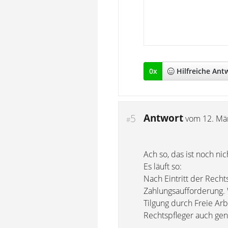
0
x
Hilfreich
e Ant
Antwort
5
vom
12. Mä
#
Ach so, das ist noch ni
Es läuft so:
Nach Eintritt der Rech
Zahlungsaufforderung. W
Tilgung durch Freie Ar
Rechtspfleger auch gen