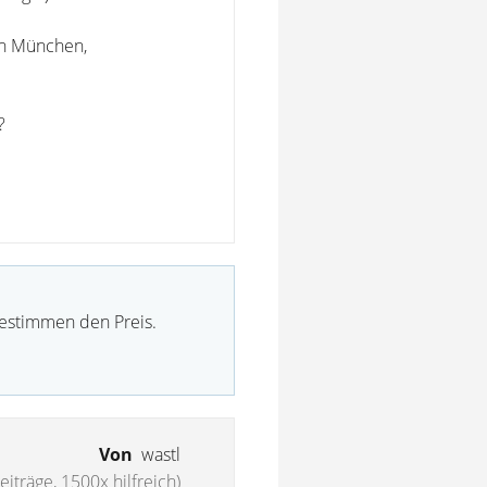
in München,
?
bestimmen den Preis.
Von
wastl
eiträge, 1500x hilfreich)