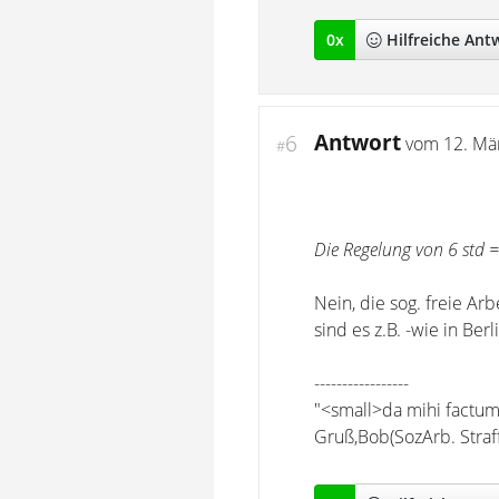
0
x
Hilfreich
e Ant
Antwort
6
vom
12. Mä
#
Die Regelung von 6 std =
Nein, die sog. freie Ar
sind es z.B. -wie in Be
-----------------
"<small>da mihi factum, 
Gruß,Bob(SozArb. Straff