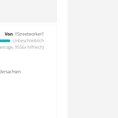
Von
!!Streetworker!!
Unbeschreiblich
iträge, 9556x hilfreich)
iedersachsen