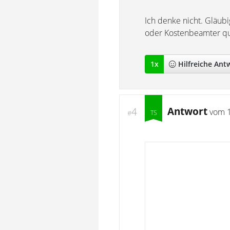
Ich denke nicht. Gläubi
oder Kostenbeamter qua
1
x
Hilfreich
e Ant
Antwort
4
vom
#