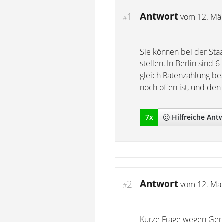
Antwort
1
vom
12. Mä
#
Sie können bei der Staa
stellen. In Berlin sind
gleich Ratenzahlung be
noch offen ist, und den
7
x
Hilfreich
e Ant
Antwort
2
vom
12. Mä
#
Kurze Frage wegen Geri