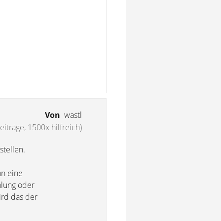
Von
wastl
eiträge, 1500x hilfreich)
stellen.
nn eine
hlung oder
ird das der