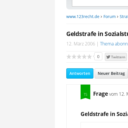
www.123recht.de
Forum
Stra
Geldstrafe in Sozial
12. März 2006
Thema abonn
0
Twittern
Antworten
Neuer Beitrag
Frage
vom
12. 
Geldstrafe in Soz