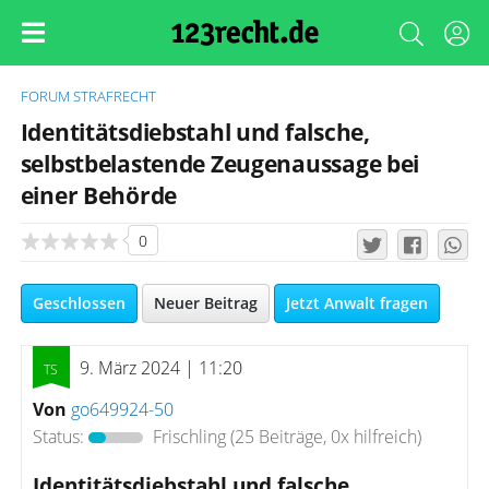
FORUM
STRAFRECHT
Identitätsdiebstahl und falsche,
selbstbelastende Zeugenaussage bei
einer Behörde
0
Geschlossen
Neuer Beitrag
Jetzt Anwalt fragen
9. März 2024 | 11:20
Von
go649924-50
Status:
Frischling
(25 Beiträge, 0x hilfreich)
Identitätsdiebstahl und falsche,