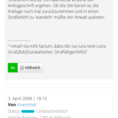
Anklageschrift ergehen. Ob die StA bereit ist, die
Anklage noch mal zurückzunehmen und in einen
Strafbefehl zu 'wandeln' müßte der Anwalt ausloten.
-----------------
"<small>da mihi factum, dabo tibi ius-iura novit curia
Gruß,Bob(Sozialarbeiter, Straffälligenhilfe)"
0
x
Hilfreich
3. April 2008 | 18:15
Von
muemmel
Status:
Unbeschreiblich
(34476 Beiträge, 17813x hilfreich)