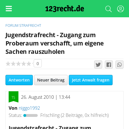
FORUM
STRAFRECHT
Jugendstrafrecht - Zugang zum
Proberaum verschafft, um eigene
Sachen rauszuholen
0
Antworten
Neuer Beitrag
Jetzt Anwalt fragen
26. August 2010 | 13:44
Von
niggo1992
Status:
Frischling
(2 Beiträge, 0x hilfreich)
Jugendstrafrecht - Zugang zum