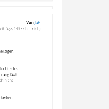
Von
JuR
eiträge, 1437x hilfreich)
herzigen,
Tochter ins
rung läuft.
ch nicht
edanken