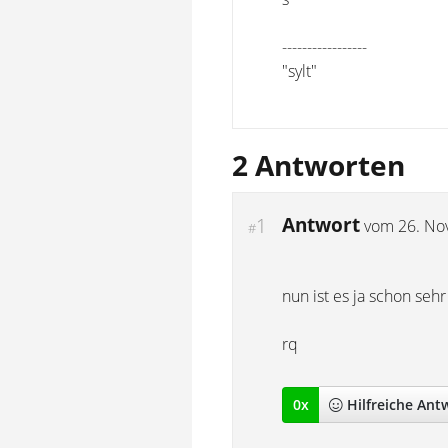
-----------------
"sylt"
2 Antworten
Antwort
1
vom
26. No
#
nun ist es ja schon se
rq
0
x
Hilfreich
e Ant