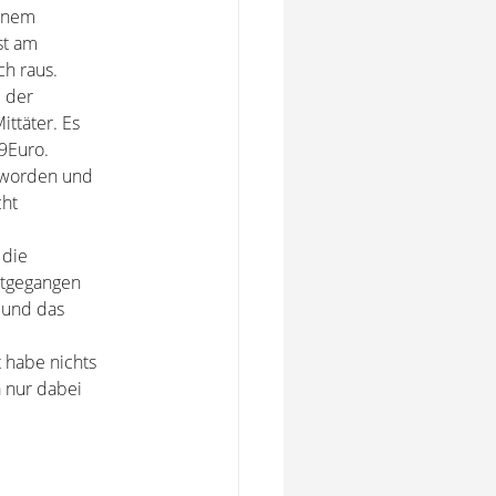
einem
st am
ch raus.
d der
ittäter. Es
9Euro.
 worden und
cht
 die
itgegangen
 und das
 habe nichts
a nur dabei