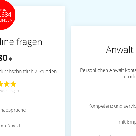
HON
.684
TUNGEN
line fragen
Anwalt 
30
€
Persönlichen Anwalt konta
durchschnittlich 2 Stunden
bunde
ewertungen
Kompetenz und servic
inabsprache
mit Emp
vom Anwalt