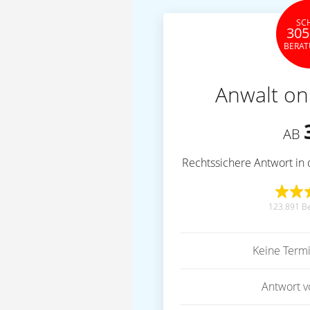
SC
305
BERA
Anwalt on
AB
Rechtssichere Antwort in 
123.891 B
Keine Term
Antwort 