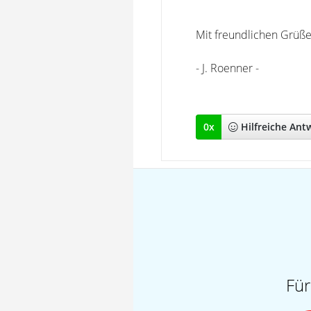
Mit freundlichen Grüße
- J. Roenner -
0
x
Hilfreich
e Ant
Für