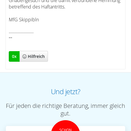
Gnadengesuch und die damit verbundene Hemmung
betreffend des Haftantritts.
MfG Skippibln
-----------------
""
0
x
Hilfreich
Und jetzt?
Für jeden die richtige Beratung, immer gleich
gut.
SCHON