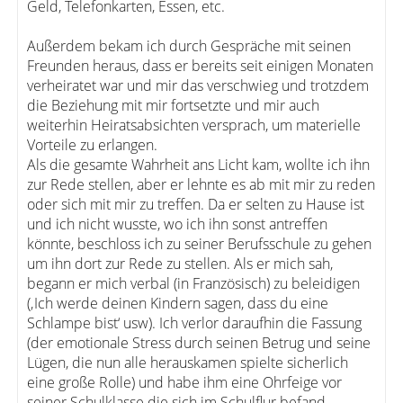
Geld, Telefonkarten, Essen, etc.
Außerdem bekam ich durch Gespräche mit seinen
Freunden heraus, dass er bereits seit einigen Monaten
verheiratet war und mir das verschwieg und trotzdem
die Beziehung mit mir fortsetzte und mir auch
weiterhin Heiratsabsichten versprach, um materielle
Vorteile zu erlangen.
Als die gesamte Wahrheit ans Licht kam, wollte ich ihn
zur Rede stellen, aber er lehnte es ab mit mir zu reden
oder sich mit mir zu treffen. Da er selten zu Hause ist
und ich nicht wusste, wo ich ihn sonst antreffen
könnte, beschloss ich zu seiner Berufsschule zu gehen
um ihn dort zur Rede zu stellen. Als er mich sah,
begann er mich verbal (in Französisch) zu beleidigen
(‚Ich werde deinen Kindern sagen, dass du eine
Schlampe bist‘ usw). Ich verlor daraufhin die Fassung
(der emotionale Stress durch seinen Betrug und seine
Lügen, die nun alle herauskamen spielte sicherlich
eine große Rolle) und habe ihm eine Ohrfeige vor
seiner Schulklasse die sich im Schulflur befand