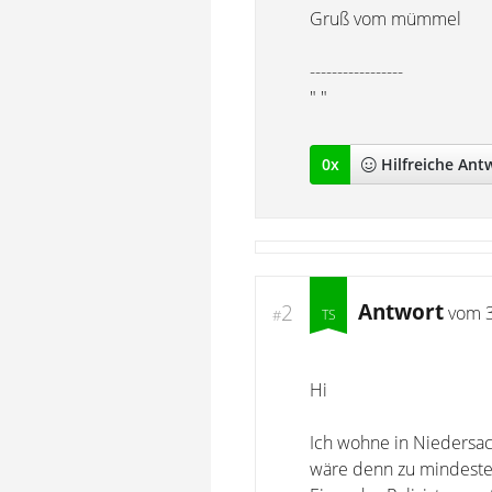
Gruß vom mümmel
-----------------
" "
0
x
Hilfreich
e Ant
Antwort
2
vom
#
Hi
Ich wohne in Niedersa
wäre denn zu mindeste