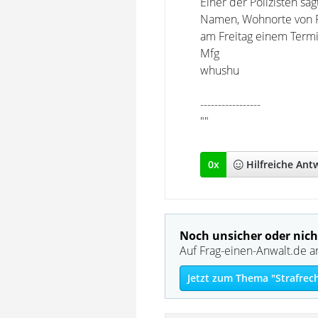
Einer der Polizisten sa
Namen, Wohnorte von P
am Freitag einem Termi
Mfg
whushu
-----------------
""
0
x
Hilfreich
e Ant
Noch unsicher oder nich
Auf Frag-einen-Anwalt.de a
Jetzt zum Thema "Strafrec