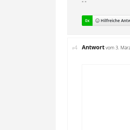
" "
0
x
Hilfreich
e Ant
Antwort
4
vom
3. Mär
#