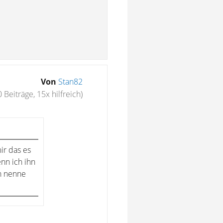
Von
Stan82
 Beiträge, 15x hilfreich)
ir das es
nn ich ihn
n nenne