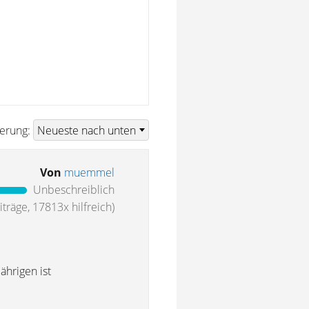
ierung:
Von
muemmel
Unbeschreiblich
träge, 17813x hilfreich)
ährigen ist