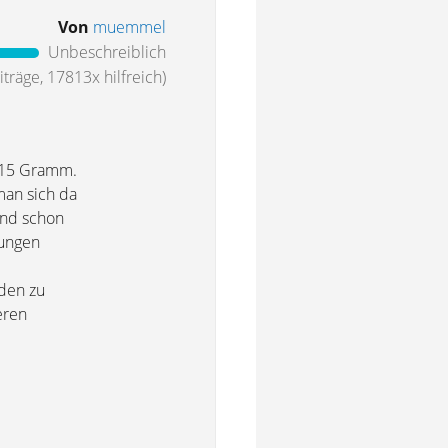
Von
muemmel
Unbeschreiblich
träge, 17813x hilfreich)
i 15 Gramm.
man sich da
 Und schon
dungen
nden zu
eren