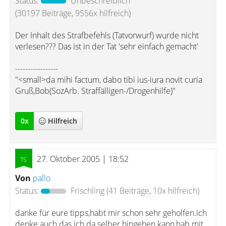
Status:
Unbeschreiblich
(30197 Beiträge, 9556x hilfreich)
Der Inhalt des Strafbefehls (Tatvorwurf) wurde nicht
verlesen??? Das ist in der Tat 'sehr einfach gemacht'
-----------------
"<small>da mihi factum, dabo tibi ius-iura novit curia
Gruß,Bob(SozArb. Straffälligen-/Drogenhilfe)"
0
x
Hilfreich
27. Oktober 2005 | 18:52
Von
pallo
Status:
Frischling
(41 Beiträge, 10x hilfreich)
danke für eure tipps,habt mir schon sehr geholfen.ich
denke auch das ich da selber hingehen kann,hab mit