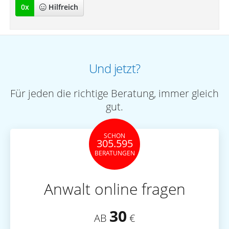
0
x
Hilfreich
Und jetzt?
Für jeden die richtige Beratung, immer gleich
gut.
SCHON
305.595
BERATUNGEN
Anwalt online fragen
30
AB
€