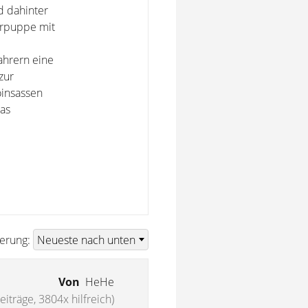
d dahinter
erpuppe mit
ahrern eine
zur
oinsassen
as
ierung:
Von
HeHe
eiträge, 3804x hilfreich)