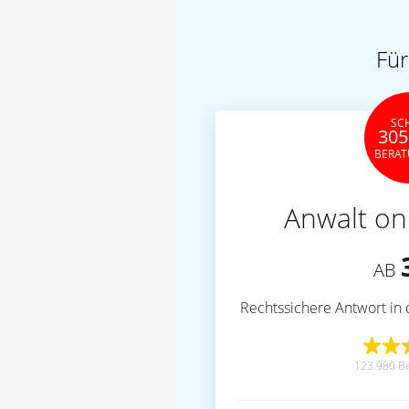
Für
SC
305
BERA
Anwalt on
AB
Rechtssichere Antwort in 
123.980 B