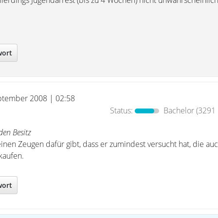
allerdings Jugendarrest (bis zu 4 Wochen) nicht unwahrscheinlich
wort
ptember 2008 | 02:58
Status:
Bachelor
(3291 
den Besitz
einen Zeugen dafür gibt, dass er zumindest versucht hat, die au
kaufen.
wort