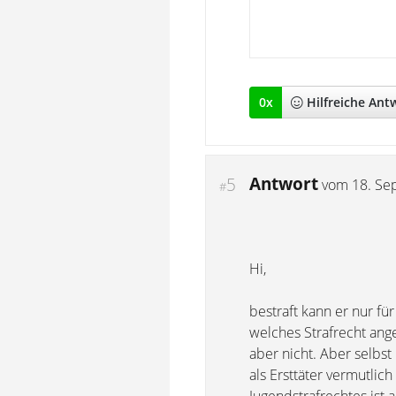
0
x
Hilfreich
e Ant
Antwort
5
vom
18. Se
#
Hi,
bestraft kann er nur fü
welches Strafrecht ang
aber nicht. Aber selbst
als Ersttäter vermutlic