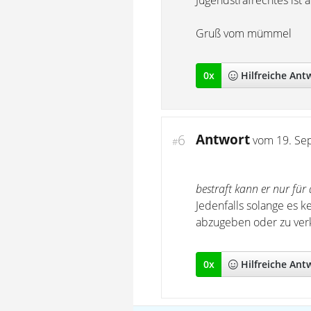
Jugendstrafrechtes ist 
Gruß vom mümmel
0
x
Hilfreich
e Ant
Antwort
6
vom
19. Se
#
bestraft kann er nur für 
Jedenfalls solange es k
abzugeben oder zu ver
0
x
Hilfreich
e Ant