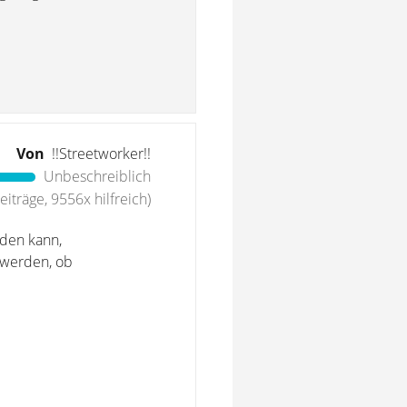
Von
!!Streetworker!!
Unbeschreiblich
iträge, 9556x hilfreich)
rden kann,
 werden, ob