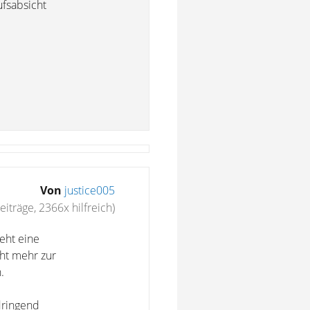
ufsabsicht
Von
justice005
eiträge, 2366x hilfreich)
eht eine
cht mehr zur
.
dringend