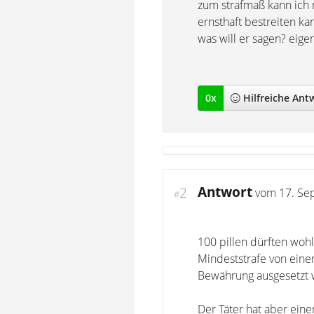
zum strafmaß kann ich n
ernsthaft bestreiten ka
was will er sagen? eig
0
x
Hilfreich
e Ant
Antwort
2
vom
17. Se
#
100 pillen dürften woh
Mindeststrafe von einem
Bewährung ausgesetzt w
Der Täter hat aber eine