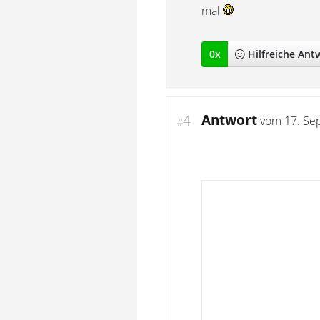
mal
0
x
Hilfreich
e Ant
Antwort
4
vom
17. Se
#