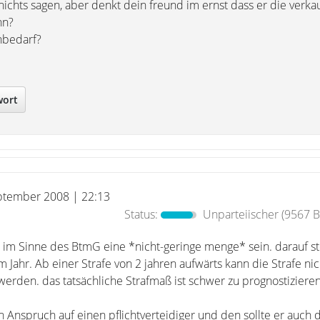
ichts sagen, aber denkt dein freund im ernst dass er die verka
nn?
enbedarf?
wort
ptember 2008 | 22:13
Status:
Unparteiischer
(9567 B
l im Sinne des BtmG eine *nicht-geringe menge* sein. darauf st
 Jahr. Ab einer Strafe von 2 jahren aufwärts kann die Strafe ni
erden. das tatsächliche Strafmaß ist schwer zu prognostizieren
n Anspruch auf einen pflichtverteidiger und den sollte er auch 