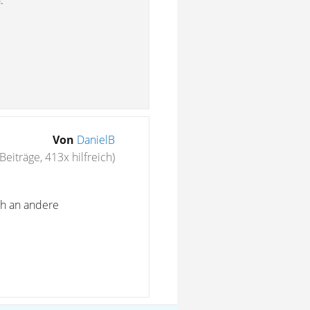
.
Von
DanielB
Beiträge, 413x hilfreich)
ch an andere