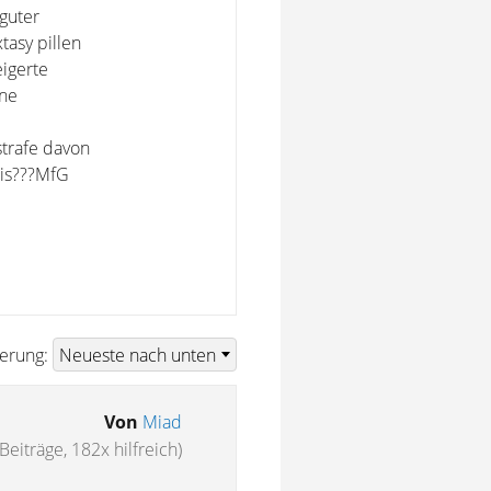
 guter
tasy pillen
eigerte
ine
strafe davon
nis???MfG
ierung:
Von
Miad
Beiträge, 182x hilfreich)