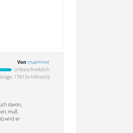
Von
muemmel
Unbeschreiblich
träge, 17813x hilfreich)
auch davon,
llen, muß
t) wird er