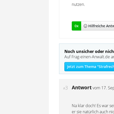
nutzen.
0
x
Hilfreich
e Ant
Noch unsicher oder nich
Auf Frag-einen-Anwalt.de a
Jetzt zum Thema "Strafrec
Antwort
3
vom
17. Se
#
Na klar doch! Es war se
er sie natürlich auch 