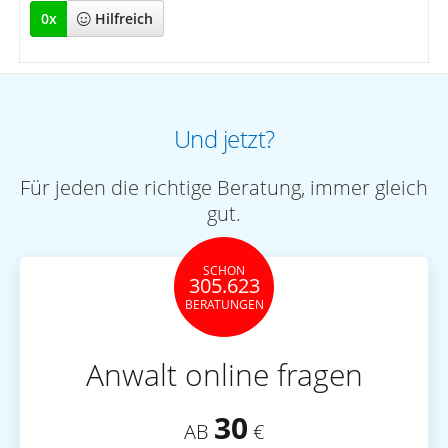
0
x
Hilfreich
Und jetzt?
Für jeden die richtige Beratung, immer gleich
gut.
SCHON
305.623
BERATUNGEN
Anwalt online fragen
30
AB
€