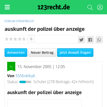
FORUM
STRAFRECHT
auskunft der polizei über anzeige
0
Antworten
Neuer Beitrag
Jetzt Anwalt fragen
15. November 2005 | 12:05
Von
555bobby6
Status:
Schüler
(278 Beiträge, 42x hilfreich)
auskunft der polizei über anzeige