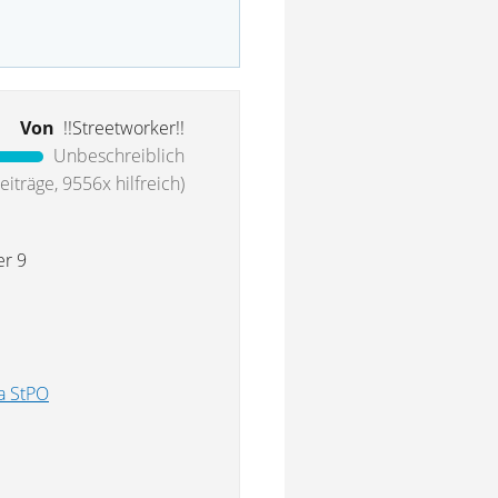
Von
!!Streetworker!!
Unbeschreiblich
iträge, 9556x hilfreich)
er 9
a StPO