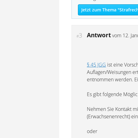
Jetzt zum Thema "Strafrec
Antwort
3
vom
12. Ja
#
§ 45 JGG
ist eine Vorsc
Auflagen/Weisungen erte
entnommen werden. Ein
Es gibt folgende Möglic
Nehmen Sie Kontakt mit
(Erwachsenenrecht) einz
oder