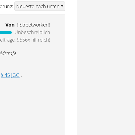
ierung:
Von
!!Streetworker!!
Unbeschreiblich
iträge, 9556x hilfreich)
ldstrafe
r
§ 45 JGG
.