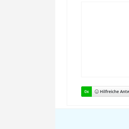
0
x
Hilfreich
e Ant