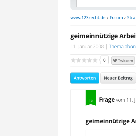
www.123recht.de
Forum
Stra
geimeinnützige Arbei
11. Januar 2008
Thema abon
0
Twittern
Antworten
Neuer Beitrag
Frage
vom
11. 
geimeinnützige Ar