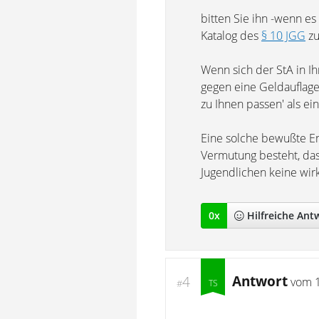
bitten Sie ihn -wenn es
Katalog des
§ 10 JGG
zu
Wenn sich der StA in I
gegen eine Geldauflage 
zu Ihnen passen' als ein
Eine solche bewußte En
Vermutung besteht, das
Jugendlichen keine wirkl
0
x
Hilfreich
e Ant
Antwort
4
vom
#