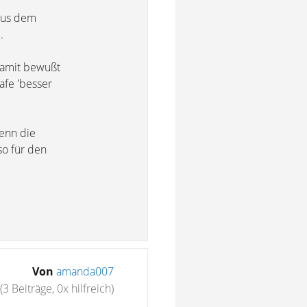
 aus dem
.
 damit bewußt
afe 'besser
wenn die
so für den
Von
amanda007
(3 Beiträge, 0x hilfreich)