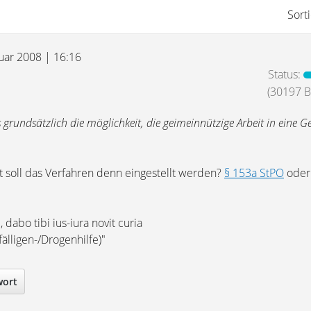
Sort
nuar 2008 | 16:16
Status:
(30197 Be
 grundsätzlich die möglichkeit, die geimeinnützige Arbeit in eine Ge
t soll das Verfahren denn eingestellt werden?
§ 153a StPO
ode
dabo tibi ius-iura novit curia
älligen-/Drogenhilfe)"
wort