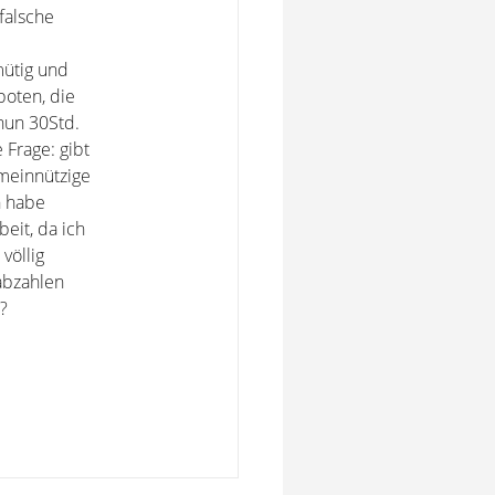
falsche
mütig und
boten, die
 nun 30Std.
 Frage: gibt
imeinnützige
h habe
eit, da ich
völlig
abzahlen
?