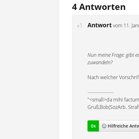
4 Antworten
Antwort
1
vom
11. Ja
#
Nun meine Frage: gibt es
zuwandeln?
Nach welcher Vorschrif
-----------------
"<small>da mihi factum, 
Gruß,Bob(SozArb. Straff
0
x
Hilfreich
e Ant