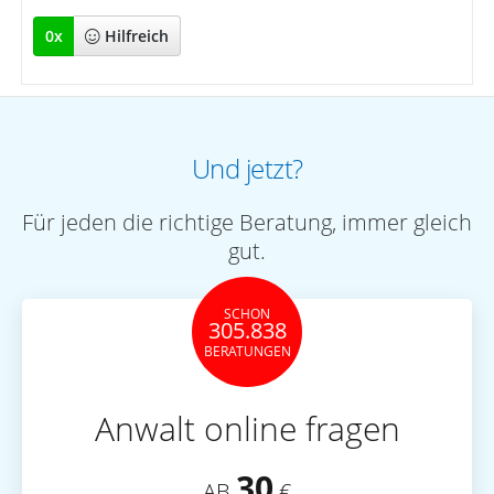
0
x
Hilfreich
Und jetzt?
Für jeden die richtige Beratung, immer gleich
gut.
SCHON
305.838
BERATUNGEN
Anwalt online fragen
30
AB
€