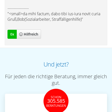
-----------------
"<small>da mihi factum, dabo tibi ius-iura novit curia
Gruß,Bob(Sozialarbeiter, Straffälligenhilfe)"
0
x
Hilfreich
Und jetzt?
Für jeden die richtige Beratung, immer gleich
gut.
SCHON
305.585
BERATUNGEN