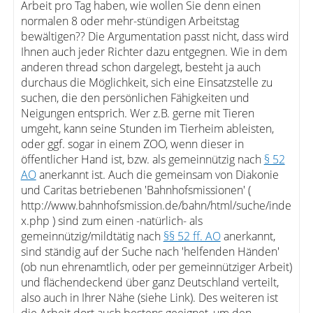
Arbeit pro Tag haben, wie wollen Sie denn einen
normalen 8 oder mehr-stündigen Arbeitstag
bewältigen?? Die Argumentation passt nicht, dass wird
Ihnen auch jeder Richter dazu entgegnen. Wie in dem
anderen thread schon dargelegt, besteht ja auch
durchaus die Möglichkeit, sich eine Einsatzstelle zu
suchen, die den persönlichen Fähigkeiten und
Neigungen entsprich. Wer z.B. gerne mit Tieren
umgeht, kann seine Stunden im Tierheim ableisten,
oder ggf. sogar in einem ZOO, wenn dieser in
öffentlicher Hand ist, bzw. als gemeinnützig nach
§ 52
AO
anerkannt ist. Auch die gemeinsam von Diakonie
und Caritas betriebenen 'Bahnhofsmissionen' (
http://www.bahnhofsmission.de/bahn/html/suche/inde
x.php ) sind zum einen -natürlich- als
gemeinnützig/mildtätig nach
§§ 52 ff. AO
anerkannt,
sind ständig auf der Suche nach 'helfenden Händen'
(ob nun ehrenamtlich, oder per gemeinnütziger Arbeit)
und flächendeckend über ganz Deutschland verteilt,
also auch in Ihrer Nähe (siehe Link). Des weiteren ist