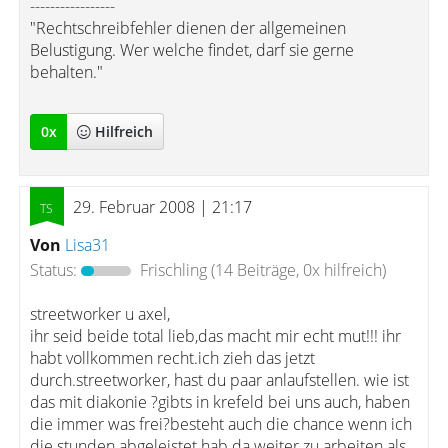
-----------------
"Rechtschreibfehler dienen der allgemeinen
Belustigung. Wer welche findet, darf sie gerne
behalten."
0
x
Hilfreich
29. Februar 2008 | 21:17
Von
Lisa31
Status:
Frischling
(14 Beiträge, 0x hilfreich)
streetworker u axel,
ihr seid beide total lieb,das macht mir echt mut!!! ihr
habt vollkommen recht.ich zieh das jetzt
durch.streetworker, hast du paar anlaufstellen. wie ist
das mit diakonie ?gibts in krefeld bei uns auch, haben
die immer was frei?besteht auch die chance wenn ich
die stunden abgeleistet hab da weiter zu arbeiten als