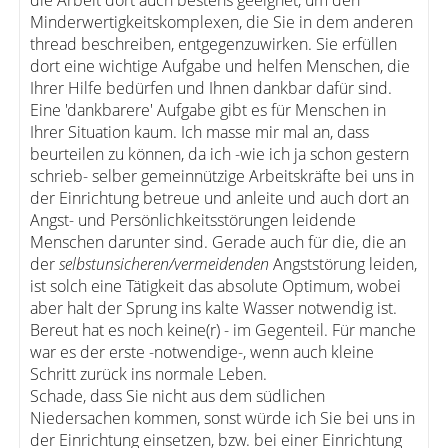
die Arbeit dort auch bestens geeignet, um den
Minderwertigkeitskomplexen, die Sie in dem anderen
thread beschreiben, entgegenzuwirken. Sie erfüllen
dort eine wichtige Aufgabe und helfen Menschen, die
Ihrer Hilfe bedürfen und Ihnen dankbar dafür sind.
Eine 'dankbarere' Aufgabe gibt es für Menschen in
Ihrer Situation kaum. Ich masse mir mal an, dass
beurteilen zu können, da ich -wie ich ja schon gestern
schrieb- selber gemeinnützige Arbeitskräfte bei uns in
der Einrichtung betreue und anleite und auch dort an
Angst- und Persönlichkeitsstörungen leidende
Menschen darunter sind. Gerade auch für die, die an
der
selbstunsicheren/vermeidenden
Angststörung leiden,
ist solch eine Tätigkeit das absolute Optimum, wobei
aber halt der Sprung ins kalte Wasser notwendig ist.
Bereut hat es noch keine(r) - im Gegenteil. Für manche
war es der erste -notwendige-, wenn auch kleine
Schritt zurück ins normale Leben.
Schade, dass Sie nicht aus dem südlichen
Niedersachen kommen, sonst würde ich Sie bei uns in
der Einrichtung einsetzen, bzw. bei einer Einrichtung