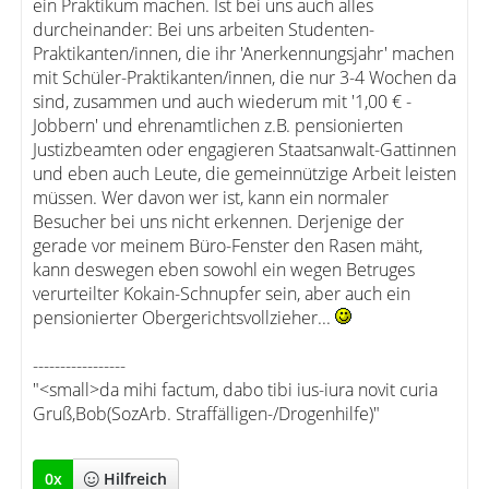
ein Praktikum machen. Ist bei uns auch alles
durcheinander: Bei uns arbeiten Studenten-
Praktikanten/innen, die ihr 'Anerkennungsjahr' machen
mit Schüler-Praktikanten/innen, die nur 3-4 Wochen da
sind, zusammen und auch wiederum mit '1,00 € -
Jobbern' und ehrenamtlichen z.B. pensionierten
Justizbeamten oder engagieren Staatsanwalt-Gattinnen
und eben auch Leute, die gemeinnützige Arbeit leisten
müssen. Wer davon wer ist, kann ein normaler
Besucher bei uns nicht erkennen. Derjenige der
gerade vor meinem Büro-Fenster den Rasen mäht,
kann deswegen eben sowohl ein wegen Betruges
verurteilter Kokain-Schnupfer sein, aber auch ein
pensionierter Obergerichtsvollzieher...
-----------------
"<small>da mihi factum, dabo tibi ius-iura novit curia
Gruß,Bob(SozArb. Straffälligen-/Drogenhilfe)"
0
x
Hilfreich