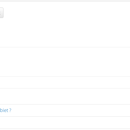
g
biet ?