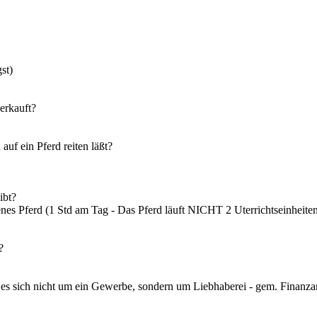
st)
erkauft?
uf ein Pferd reiten läßt?
ibt?
enes Pferd (1 Std am Tag - Das Pferd läuft NICHT 2 Uterrichtseinheite
?
 es sich nicht um ein Gewerbe, sondern um Liebhaberei - gem. Finanza