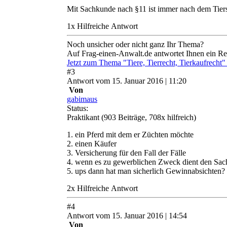
Mit Sachkunde nach §11 ist immer nach dem Tier
1
x
Hilfreich
e Antwort
Noch unsicher oder nicht ganz Ihr Thema?
Auf Frag-einen-Anwalt.de antwortet Ihnen ein Re
Jetzt zum Thema "Tiere, Tierrecht, Tierkaufrecht
#
3
Antwort
vom
15. Januar 2016 | 11:20
Von
gabimaus
Status:
Praktikant
(903 Beiträge, 708x hilfreich)
1. ein Pferd mit dem er Züchten möchte
2. einen Käufer
3. Versicherung für den Fall der Fälle
4. wenn es zu gewerblichen Zweck dient den Sa
5. ups dann hat man sicherlich Gewinnabsichte
2
x
Hilfreich
e Antwort
#
4
Antwort
vom
15. Januar 2016 | 14:54
Von