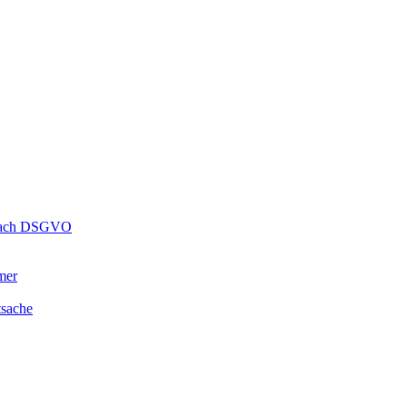
s nach DSGVO
mer
tsache