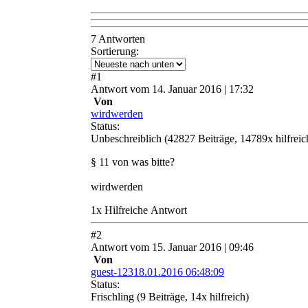
7 Antworten
Sortierung:
#
1
Antwort
vom
14. Januar 2016 | 17:32
Von
wirdwerden
Status:
Unbeschreiblich
(42827 Beiträge, 14789x hilfreic
§ 11 von was bitte?
wirdwerden
1
x
Hilfreich
e Antwort
#
2
Antwort
vom
15. Januar 2016 | 09:46
Von
guest-12318.01.2016 06:48:09
Status:
Frischling
(9 Beiträge, 14x hilfreich)