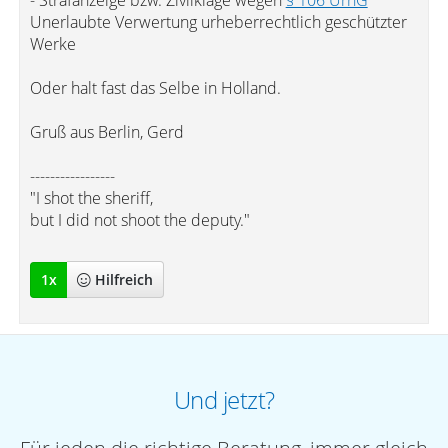
- Strafanzeige bzw. Zivilklage wegen
§ 106 UrhG
Unerlaubte Verwertung urheberrechtlich geschützter
Werke
Oder halt fast das Selbe in Holland.
Gruß aus Berlin, Gerd
-----------------
"I shot the sheriff,
but I did not shoot the deputy."
1
x
Hilfreich
Und jetzt?