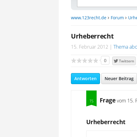
www.123recht.de
Forum
Urh
Urheberrecht
15. Februar 2012
Thema abo
0
Twittern
Antworten
Neuer Beitrag
Frage
vom
15. 
Urheberrecht