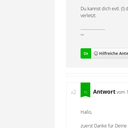
Du kannst dich evtl. (!
verletzt.
-----------------
""
0
x
Hilfreich
e Ant
Antwort
2
vom
#
Hallo,
zuerst Danke für Deine