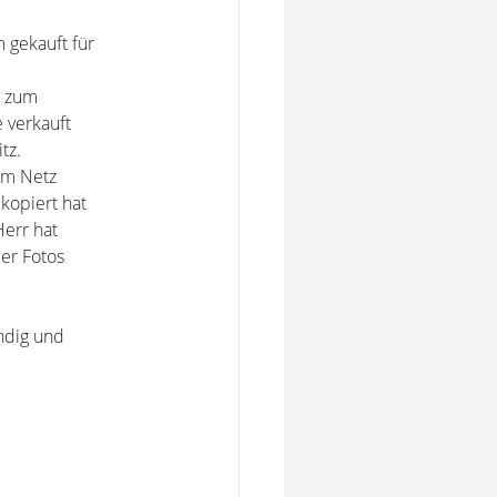
m gekauft für
s zum
 verkauft
tz.
 im Netz
kopiert hat
Herr hat
 er Fotos
ändig und