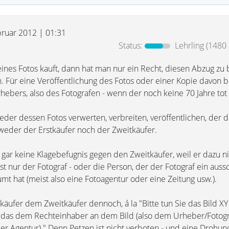
bruar 2012 | 01:31
Status:
Lehrling
(1480 
es Fotos kauft, dann hat man nur ein Recht, diesen Abzug zu 
. Für eine Veröffentlichung des Fotos oder einer Kopie davon 
bers, also des Fotografen - wenn der noch keine 70 Jahre tot i
 jeder dessen Fotos verwerten, verbreiten, veröffentlichen, der d
 weder der Erstkäufer noch der Zweitkäufer.
 gar keine Klagebefugnis gegen den Zweitkäufer, weil er dazu n
s ist nur der Fotograf - oder die Person, der der Fotograf ein auss
t hat (meist also eine Fotoagentur oder eine Zeitung usw.).
käufer dem Zweitkäufer dennoch, á la "Bitte tun Sie das Bild XY
h das dem Rechteinhaber an dem Bild (also dem Urheber/Fotog
r Agentur)." Denn Petzen ist nicht verboten - und eine Drohung