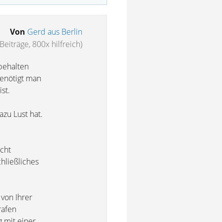
Von
Gerd aus Berlin
Beiträge, 800x hilfreich)
behalten
benötigt man
st.
azu Lust hat.
icht
chließliches
 von Ihrer
rafen
 mit einer