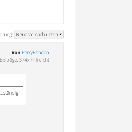
ierung:
Von
PerryRhodan
Beiträge, 374x hilfreich)
zuständig