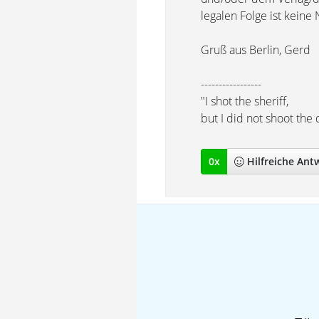
legalen Folge ist keine 
Gruß aus Berlin, Gerd
-----------------
"I shot the sheriff,
but I did not shoot the 
0
x
Hilfreich
e Ant