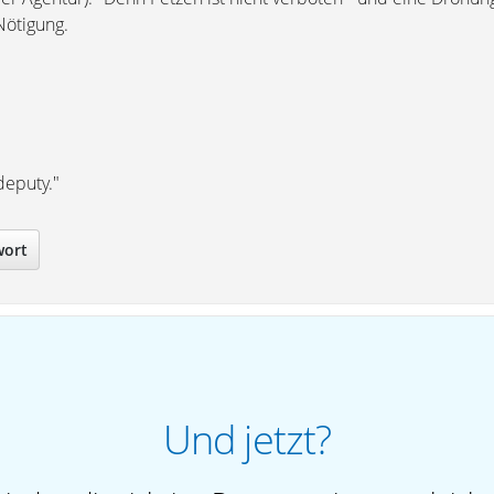
Nötigung.
deputy."
wort
Und jetzt?