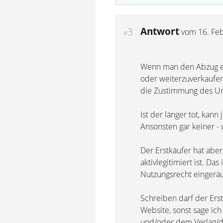
Antwort
3
vom
16. Fe
#
Wenn man den Abzug ein
oder weiterzuverkaufen
die Zustimmung des Urhe
Ist der länger tot, kann
Ansonsten gar keiner -
Der Erstkäufer hat aber
aktivlegitimiert ist. Da
Nutzungsrecht eingeräum
Schreiben darf der Erst
Website, sonst sage ic
und/oder dem Verlag/de