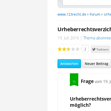
www.123recht.de
Forum
Urh
Urheberrechtsverzic
19. Juli 2016
Thema abonnie
2
Twittern
Antworten
Neuer Beitrag
Frage
vom
19. 
Urheberrechtsver
möglich?