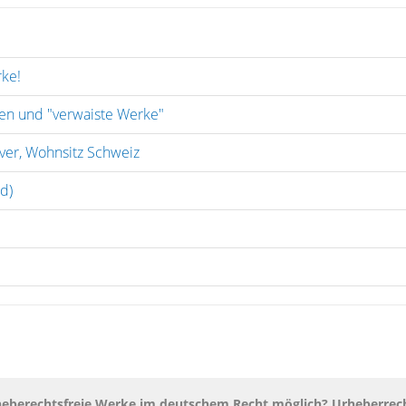
ke!
en und "verwaiste Werke"
ver, Wohnsitz Schweiz
d)
rheberechtsfreie Werke im deutschem Recht möglich? Urheberr