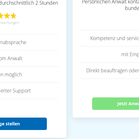
Persönlichen Anwalt konta
durchschnittlich 2 Stunden
bunde
ewertungen
Kompetenz und servic
inabsprache
mit Emp
vom Anwalt
Direkt beauftragen oder
en möglich
ierter Support
Jetzt Anw
ge stellen