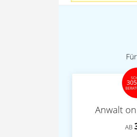
Für
SC
305
BERA
Anwalt on
AB