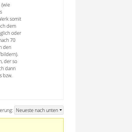
 (wie
s
Werk somit
nach dem
glich oder
 nach 70
ch den
bildern).
n, der so
ich dann
s bzw.
ierung: