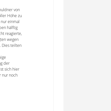
chuldner von
ller Höhe zu
 nur einmal
ben hälftig
ht reagierte,
gten wegen
Dies teilten
mige
ng der
t sich hier
r nur noch