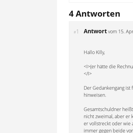
4 Antworten
Antwort
1
vom
15. Apr
#
Hallo Killy,
<I>(er hätte die Rechnu
</I>
Der Gedankengang ist f
hinweisen.
Gesamtschuldner heißt j
nicht zweimal, aber er
er vollstreckt oder wi
immer gegen beide vor