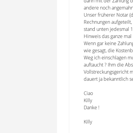
dann mit der Zahlung da
andere noch angemahnt, 
Unser früherer Notar (
Rechnungen aufgeteilt, 
stand unten jedesmal 1
Hinweis das ganze mal
Wenn gar keine Zahlung 
wie gesagt, die Kosten
Weg ich einschlagen m
auftaucht ? Ihm die Ab
Vollstreckungsgericht m
dauert ja bekanntlich se
Ciao
Killy
Danke !
Killy