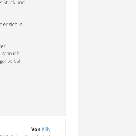
es Stück und
 er sich in
der
 kann ich
gar selbst
Von
Killy