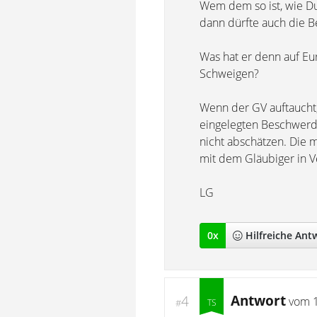
Wem dem so ist, wie Du
dann dürfte auch die 
Was hat er denn auf Eu
Schweigen?
Wenn der GV auftaucht,
eingelegten Beschwerde 
nicht abschätzen. Die m
mit dem Gläubiger in V
LG
0
x
Hilfreich
e Ant
Antwort
4
vom
#