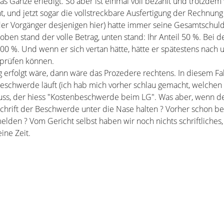
s Ganze erledigt. So aber ist einmal voll bezahlt und trotzdem
und jetzt sogar die vollstreckbare Ausfertigung der Rechnung z
der Vorgänger desjenigen hier) hatte immer seine Gesamtschul
oben stand der volle Betrag, unten stand: Ihr Anteil 50 %. Bei 
00 %. Und wenn er sich vertan hätte, hätte er spätestens nach 
 prüfen können.
erfolgt wäre, dann wäre das Prozedere rechtens. In diesem Fall
beschwerde läuft (ich hab mich vorher schlau gemacht, welche
uss, der hiess "Kostenbeschwerde beim LG". Was aber, wenn d
schrift der Beschwerde unter die Nase halten ? Vorher schon b
elden ? Vom Gericht selbst haben wir noch nichts schriftliches,
ine Zeit.