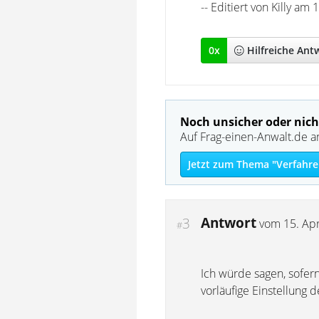
-- Editiert von Killy am
0
x
Hilfreich
e Ant
Noch unsicher oder nich
Auf Frag-einen-Anwalt.de a
Jetzt zum Thema "Verfahre
Antwort
3
vom
15. Apr
#
Ich würde sagen, sofer
vorläufige Einstellung 