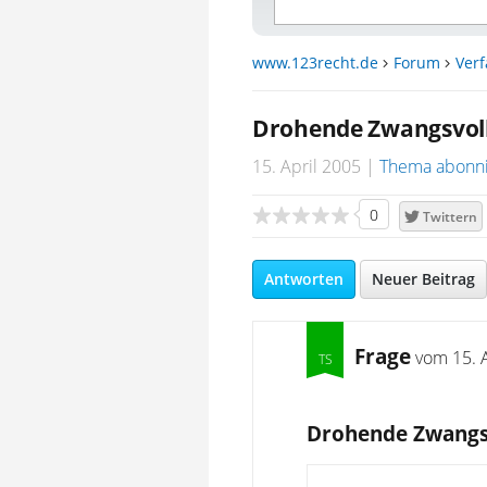
www.123recht.de
Forum
Ver
Drohende Zwangsvollst
15. April 2005
Thema abonn
0
Twittern
Antworten
Neuer Beitrag
Frage
vom
15. 
Drohende Zwangsvo