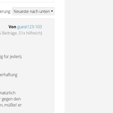
ierung:
Von
guest123-103
 Beiträge, 51x hilfreich)
g für jeden).
nerhaftung
natürlich
er gegen den
n, müßte! er