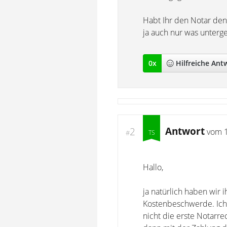
Habt Ihr den Notar den
ja auch nur was unterg
0
x
Hilfreich
e Ant
Antwort
2
vom
#
Hallo,
ja natürlich haben wir
Kostenbeschwerde. Ich 
nicht die erste Notarr