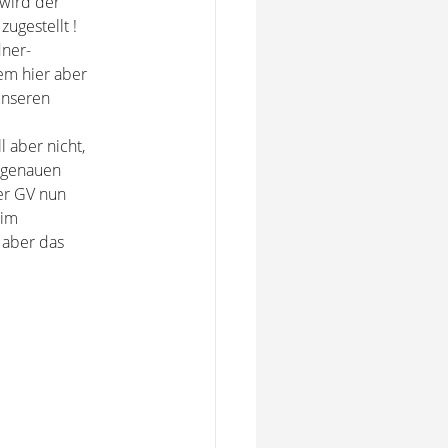
 wird der
ugestellt !
dner-
dem hier aber
unseren
 aber nicht,
n genauen
er GV nun
eim
 aber das