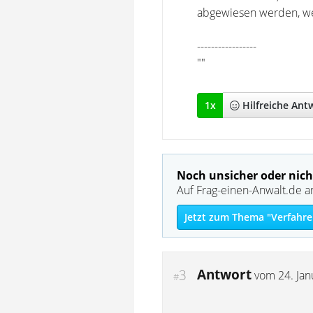
abgewiesen werden, we
-----------------
""
1
x
Hilfreich
e Ant
Noch unsicher oder nich
Auf Frag-einen-Anwalt.de a
Jetzt zum Thema "Verfahre
Antwort
3
vom
24. Ja
#