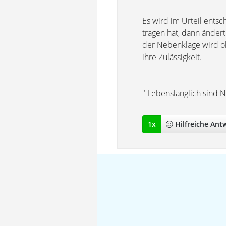
Es wird im Urteil ents
tragen hat, dann änder
der Nebenklage wird oh
ihre Zulässigkeit.
-----------------
" Lebenslänglich sind N
1
x
Hilfreich
e Ant