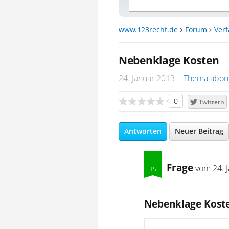
www.123recht.de
Forum
Ver
Nebenklage Kosten
24. Januar 2013
Thema abon
0
Twittern
Antworten
Neuer Beitrag
Frage
vom
24. 
Nebenklage Kost