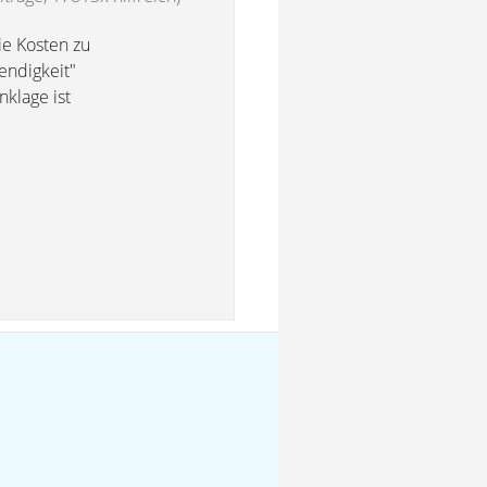
ie Kosten zu
endigkeit"
klage ist