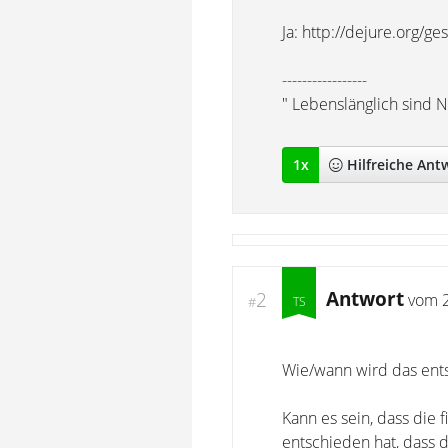
Ja: http://dejure.org/g
-----------------
" Lebenslänglich sind N
1
x
Hilfreich
e Ant
Antwort
2
vom
#
Wie/wann wird das ent
Kann es sein, dass die
entschieden hat, dass 