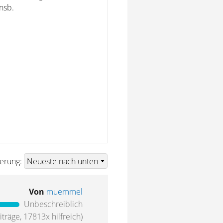
nsb.
ierung:
Von
muemmel
Unbeschreiblich
träge, 17813x hilfreich)