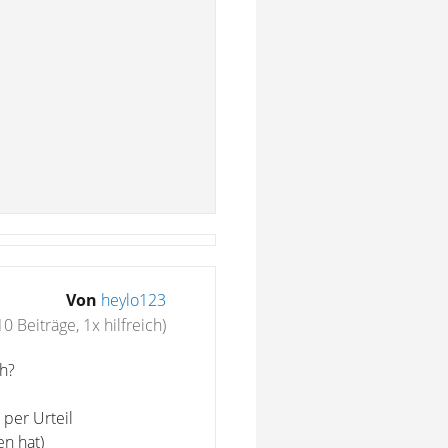
Von
heylo123
10 Beiträge, 1x hilfreich)
h?
per Urteil
en hat)