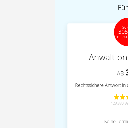
Für
SC
305
BERA
Anwalt on
AB
Rechtssichere Antwort in 
123.830 B
Keine Term