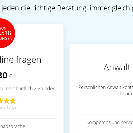
 jeden die richtige Beratung, immer gleich 
HON
.518
TUNGEN
line fragen
Anwalt 
30
€
Persönlichen Anwalt konta
durchschnittlich 2 Stunden
bunde
ewertungen
Kompetenz und servic
inabsprache