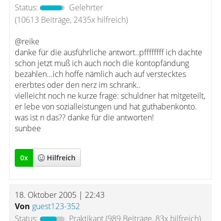
Status:
Gelehrter
(10613 Beiträge, 2435x hilfreich)
@reike
danke für die ausführliche antwort..pffffffff ich dachte
schon jetzt muß ich auch noch die kontopfändung
bezahlen...ich hoffe nämlich auch auf verstecktes
ererbtes oder den nerz im schrank..
vielleicht noch ne kurze frage: schuldner hat mitgeteilt,
er lebe von sozialleistungen und hat guthabenkonto.
was ist n das?? danke für die antworten!
sunbee
0
x
Hilfreich
18. Oktober 2005 | 22:43
Von
guest123-352
Status:
Praktikant
(989 Beiträge, 83x hilfreich)