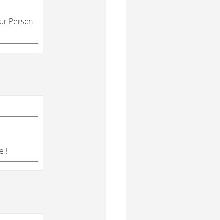
zur Person
e !