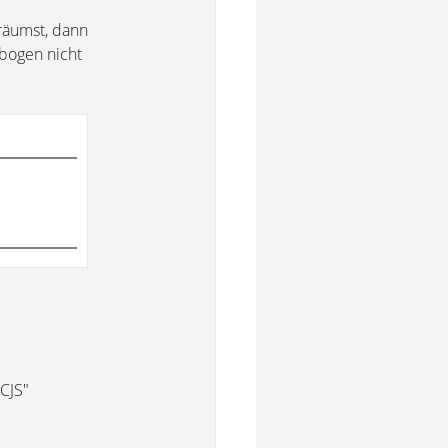
räumst, dann
bogen nicht
 CJS"