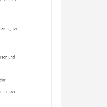
lderung der
erson und
 der
umen aber