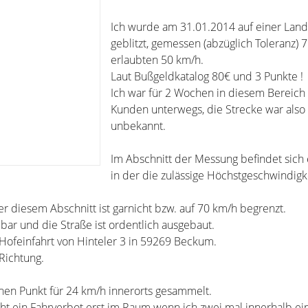
Ich wurde am 31.01.2014 auf einer Land
geblitzt, gemessen (abzüglich Toleranz) 
erlaubten 50 km/h.
Laut Bußgeldkatalog 80€ und 3 Punkte !
Ich war für 2 Wochen in diesem Bereich
Kunden unterwegs, die Strecke war also 
unbekannt.
Im Abschnitt der Messung befindet sich 
in der die zulässige Höchstgeschwindigk
er diesem Abschnitt ist garnicht bzw. auf 70 km/h begrenzt.
bar und die Straße ist ordentlich ausgebaut.
r Hofeinfahrt von Hinteler 3 in 59269 Beckum.
Richtung.
inen Punkt für 24 km/h innerorts gesammelt.
eht ein Fahrverbot erst im Raum wenn ich zwei mal innerhalb ei