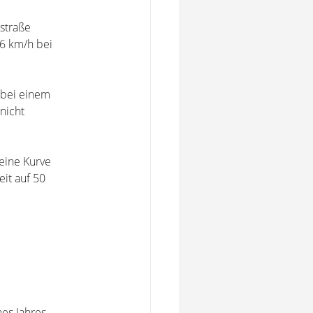
straße
76 km/h bei
 bei einem
nicht
eine Kurve
eit auf 50
nes Jahres