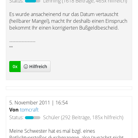
Status:
Lehrling
(1618 Beiträge, 465x hilfreich)
Es wurde ansacheinend nur das Datum vertauscht
(heilbarer Mangel), macht Ihr deshalb einen Einspruch
bekommt Ihr einen korrigierten Bußgeldbescheid.
-----------------
""
0
x
Hilfreich
5. November 2011 | 16:54
Von
tomcraft
Status:
Schüler
(292 Beiträge, 185x hilfreich)
Meine Schwester hat es mal bzgl. eines
Rotlichtverstoßes durchgezogen, also (zunächst nicht