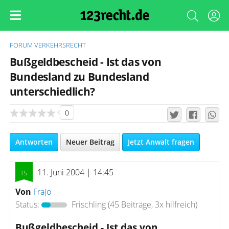
FORUM
VERKEHRSRECHT
Bußgeldbescheid - Ist das von
Bundesland zu Bundesland
unterschiedlich?
0
Antworten
Neuer Beitrag
Jetzt Anwalt fragen
11. Juni 2004 | 14:45
Von
FraJo
Status:
Frischling
(45 Beiträge, 3x hilfreich)
Bußgeldbescheid - Ist das von