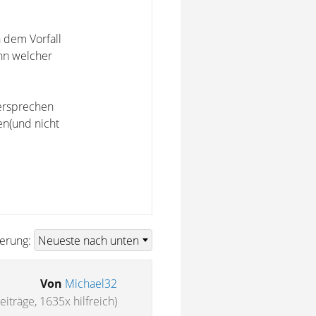
 dem Vorfall
nn welcher
dersprechen
en(und nicht
ierung:
Von
Michael32
eiträge, 1635x hilfreich)