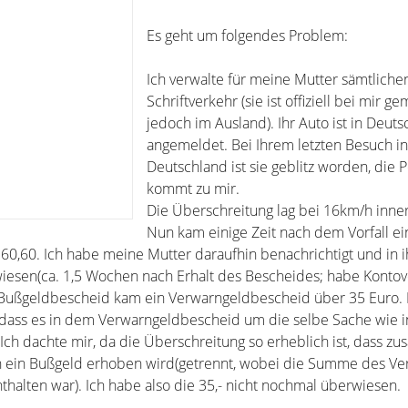
Es geht um folgendes Problem:
Ich verwalte für meine Mutter sämtliche
Schriftverkehr (sie ist offiziell bei mir ge
jedoch im Ausland). Ihr Auto ist in Deut
angemeldet. Bei Ihrem letzten Besuch in
Deutschland ist sie geblitz worden, die P
kommt zu mir.
Die Überschreitung lag bei 16km/h inner
Nun kam einige Zeit nach dem Vorfall ei
0,60. Ich habe meine Mutter daraufhin benachrichtigt und in 
iesen(ca. 1,5 Wochen nach Erhalt des Bescheides; habe Kontovo
Bußgeldbescheid kam ein Verwarngeldbescheid über 35 Euro. 
st, dass es in dem Verwarngeldbescheid um die selbe Sache wie 
ch dachte mir, da die Überschreitung so erheblich ist, dass zus
ein Bußgeld erhoben wird(getrennt, wobei die Summe des Ve
halten war). Ich habe also die 35,- nicht nochmal überwiesen.