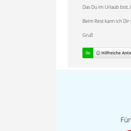
Das Du im Urlaub bist, i
Beim Rest kann ich Dir 
Gruß
0
x
Hilfreich
e Ant
Für