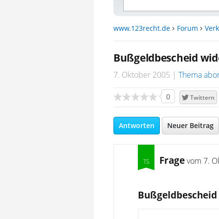
www.123recht.de
Forum
Verk
Bußgeldbescheid wid
7. Oktober 2005
Thema abo
0
Twittern
Antworten
Neuer Beitrag
Frage
vom
7. O
Bußgeldbescheid 