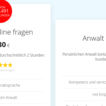
HON
.491
TUNGEN
line fragen
Anwalt 
30
€
Persönlichen Anwalt konta
durchschnittlich 2 Stunden
bunde
ewertungen
Kompetenz und servic
inabsprache
mit Emp
vom Anwalt