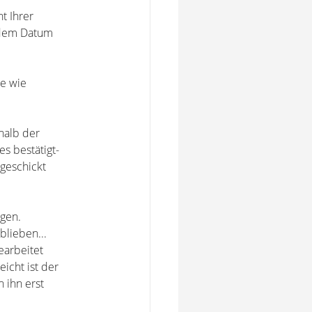
t Ihrer
r dem Datum
ge wie
halb der
s bestätigt-
geschickt
ngen.
blieben...
earbeitet
eicht ist der
 ihn erst