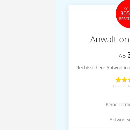
SC
305
BERA
Anwalt on
AB
Rechtssichere Antwort in 
123.663 B
Keine Term
Antwort 