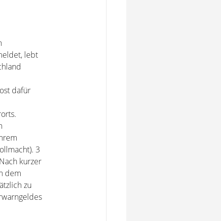
n
meldet, lebt
schland
ost dafür
orts.
n
ihrem
llmacht). 3
Nach kurzer
in dem
ätzlich zu
rwarngeldes