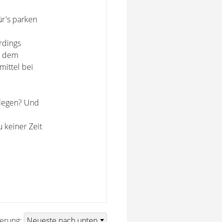
ür's parken
rdings
d dem
mittel bei
ulegen? Und
 keiner Zeit
ierung: