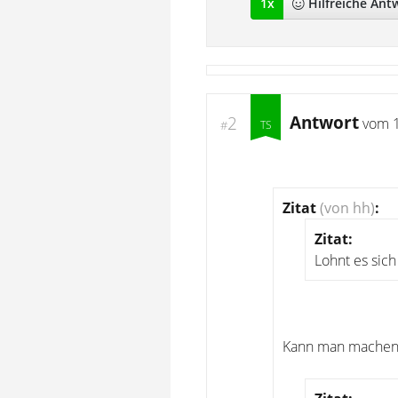
1
x
Hilfreich
e Ant
Antwort
2
vom
#
Zitat
(von hh)
:
Zitat:
Lohnt es sich
Kann man machen