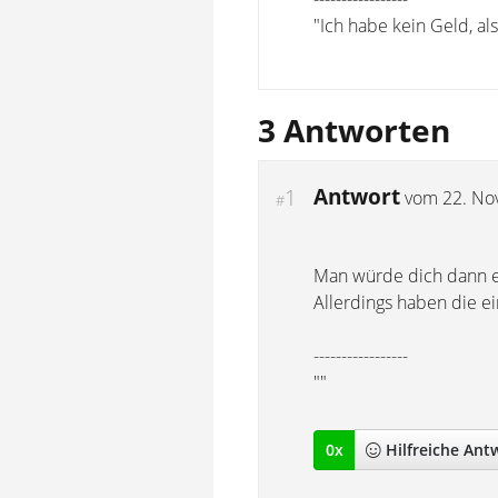
"Ich habe kein Geld, a
3 Antworten
Antwort
1
vom
22. No
#
Man würde dich dann er
Allerdings haben die ei
-----------------
""
0
x
Hilfreich
e Ant