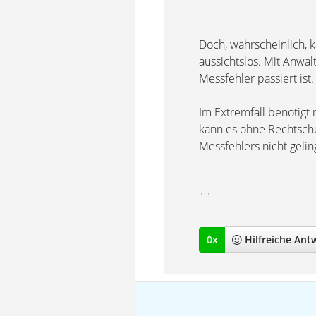
Doch, wahrscheinlich, 
aussichtslos. Mit Anwal
Messfehler passiert ist.
Im Extremfall benötig
kann es ohne Rechtschu
Messfehlers nicht gelin
-----------------
" "
0
x
Hilfreich
e Ant