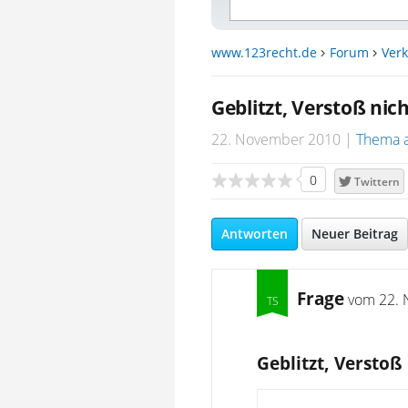
www.123recht.de
Forum
Verk
Geblitzt, Verstoß nic
22. November 2010
Thema 
0
Twittern
Antworten
Neuer Beitrag
Frage
vom
22. 
Geblitzt, Verstoß