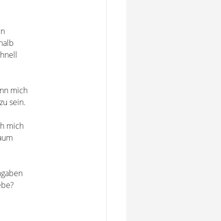
en
halb
hnell
ann mich
zu sein.
ch mich
kaum
ngaben
ebe?