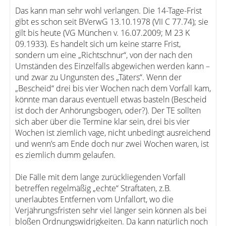
Das kann man sehr wohl verlangen. Die 14-Tage-Frist
gibt es schon seit BVerwG 13.10.1978 (VII C 77.74); sie
gilt bis heute (VG München v. 16.07.2009; M 23 K
09.1933). Es handelt sich um keine starre Frist,
sondern um eine „Richtschnur“, von der nach den
Umständen des Einzelfalls abgewichen werden kann –
und zwar zu Ungunsten des „Täters“. Wenn der
„Bescheid“ drei bis vier Wochen nach dem Vorfall kam,
könnte man daraus eventuell etwas basteln (Bescheid
ist doch der Anhörungsbogen, oder?). Der TE sollten
sich aber über die Termine klar sein, drei bis vier
Wochen ist ziemlich vage, nicht unbedingt ausreichend
und wenn’s am Ende doch nur zwei Wochen waren, ist
es ziemlich dumm gelaufen.
Die Fälle mit dem lange zurückliegenden Vorfall
betreffen regelmäßig „echte“ Straftaten, z.B.
unerlaubtes Entfernen vom Unfallort, wo die
Verjährungsfristen sehr viel länger sein können als bei
bloßen Ordnungswidrigkeiten. Da kann natürlich noch