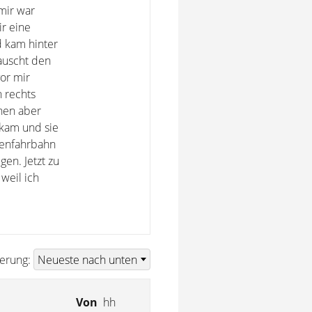
mir war
r eine
d kam hinter
rauscht den
or mir
h rechts
nnen aber
 kam und sie
genfahrbahn
en. Jetzt zu
 weil ich
ierung:
Von
hh