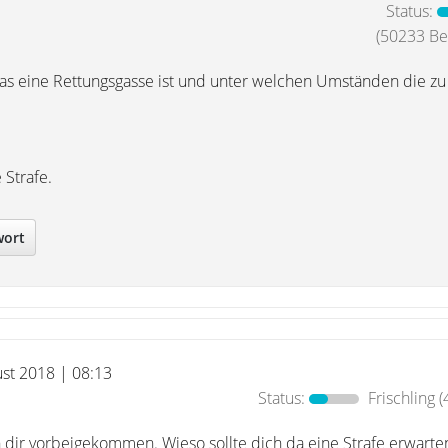
Status:
(50233 Bei
as eine Rettungsgasse ist und unter welchen Umständen die zu 
 Strafe.
wort
ust 2018 | 08:13
Status:
Frischling
(
n dir vorbeigekommen. Wieso sollte dich da eine Strafe erwarte