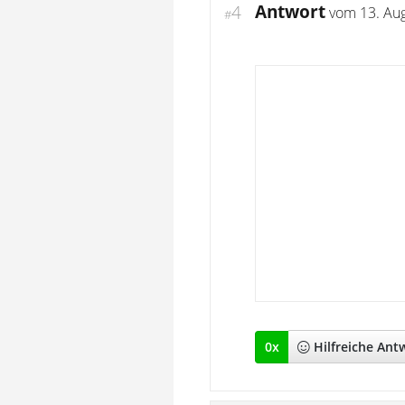
Antwort
4
vom
13. Au
#
0
x
Hilfreich
e Ant