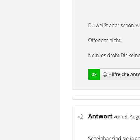
Du weißt aber schon, w
Offenbar nicht.
Nein, es droht Dir keine
0
x
Hilfreich
e Ant
Antwort
2
vom
8. Aug
#
Scheinbar sind sie ja a