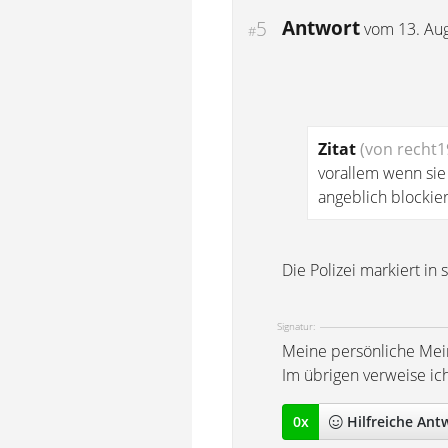
Antwort
5
vom
13. Au
#
Zitat
(von recht1
vorallem wenn sie 
angeblich blockier
Die Polizei markiert in
Signatur:
Meine persönliche Mei
Im übrigen verweise ic
0
x
Hilfreich
e Ant