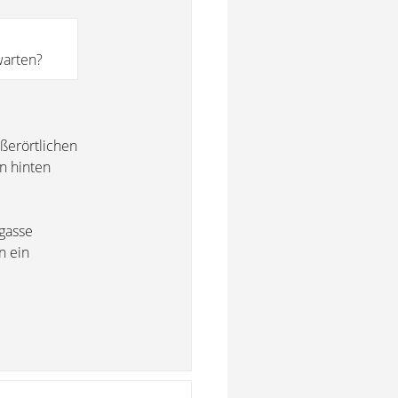
warten?
ßerörtlichen
n hinten
sgasse
n ein