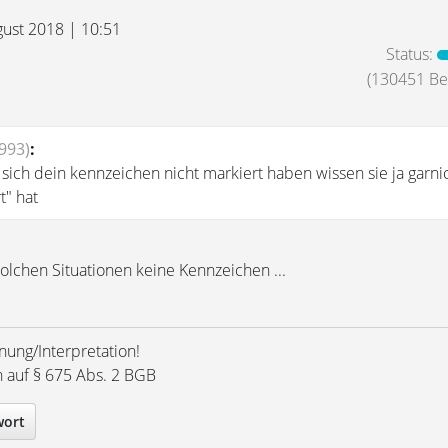
gust 2018 | 10:51
Status:
(130451 Bei
993)
:
sich dein kennzeichen nicht markiert haben wissen sie ja garnic
t" hat
 solchen Situationen keine Kennzeichen ...
nung/Interpretation!
h auf § 675 Abs. 2 BGB
wort