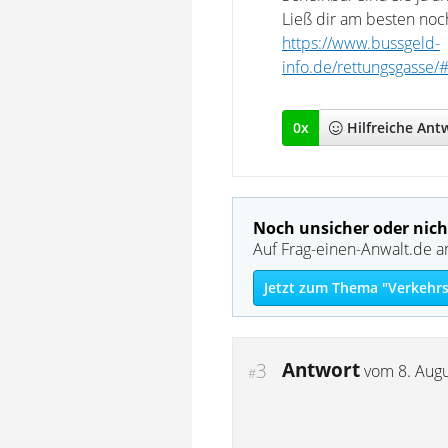
Ließ dir am besten noc
https://www.bussgeld-
info.de/rettungsgasse
0
x
Hilfreich
e Ant
Noch unsicher oder nich
Auf Frag-einen-Anwalt.de a
Jetzt zum Thema "Verkehrs
Antwort
3
vom
8. Aug
#