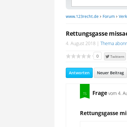
www.123recht.de
Forum
Verk
Rettungsgasse missa
4. August 2018
Thema abonn
0
Twittern
Antworten
Neuer Beitrag
Frage
vom
4. A
Rettungsgasse mi