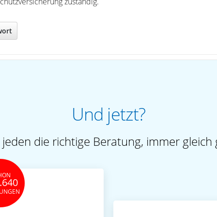
schutzversicherung zuständig.
wort
Und jetzt?
 jeden die richtige Beratung, immer gleich 
HON
.640
TUNGEN