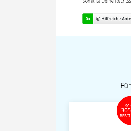
Somit ist Deine Rechts
0
x
Hilfreich
e Ant
Für
SC
305
BERA