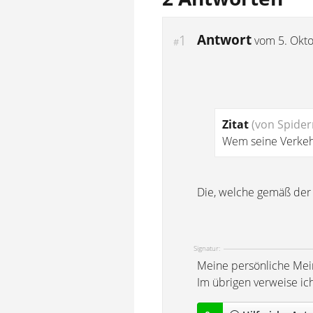
Antwort
1
vom
5. Okt
#
Zitat
(von Spide
Wem seine Verkeh
Die, welche gemäß der 
Signatur:
Meine persönliche Mei
Im übrigen verweise ic