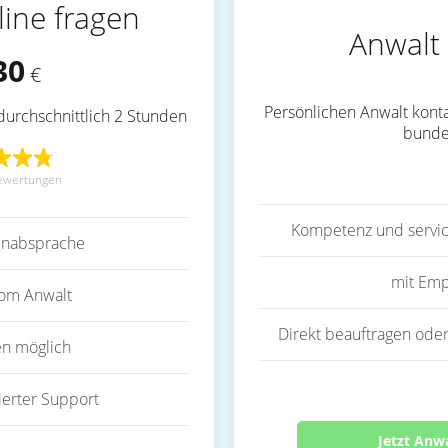
line fragen
Anwalt 
30
€
Persönlichen Anwalt konta
durchschnittlich 2 Stunden
bunde
ewertungen
Kompetenz und servic
inabsprache
mit Emp
vom Anwalt
Direkt beauftragen oder
en möglich
ierter Support
Jetzt Anw