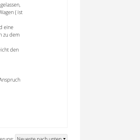
gelassen,
Wagen ( ist
d eine
in zu dem
eicht den
 Anspruch
ierung: