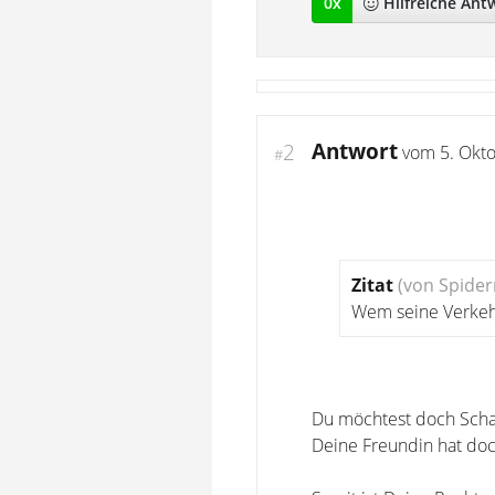
0
x
Hilfreich
e Ant
Antwort
2
vom
5. Okt
#
Zitat
(von Spide
Wem seine Verkeh
Du möchtest doch Scha
Deine Freundin hat doc