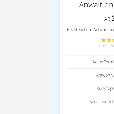
Anwalt on
AB
Rechtssichere Antwort in 
123.891 B
Keine Term
Antwort 
Rückfrag
Serviceorient